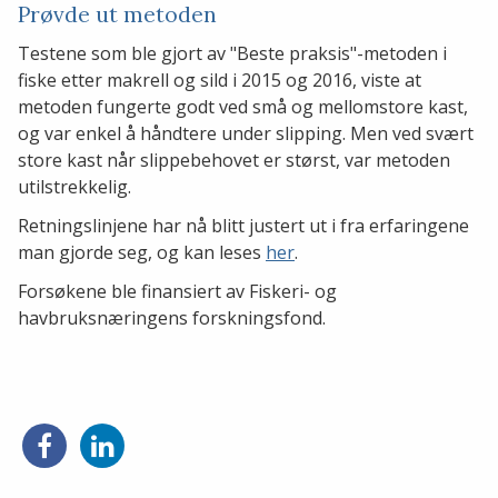
Prøvde ut metoden
Testene som ble gjort av "Beste praksis"-metoden i
fiske etter makrell og sild i 2015 og 2016, viste at
metoden fungerte godt ved små og mellomstore kast,
og var enkel å håndtere under slipping. Men ved svært
store kast når slippebehovet er størst, var metoden
utilstrekkelig.
Retningslinjene har nå blitt justert ut i fra erfaringene
man gjorde seg, og kan leses
her
.
Forsøkene ble finansiert av Fiskeri- og
havbruksnæringens forskningsfond.
Del
Del
på
på
Facebook
LinkedIn