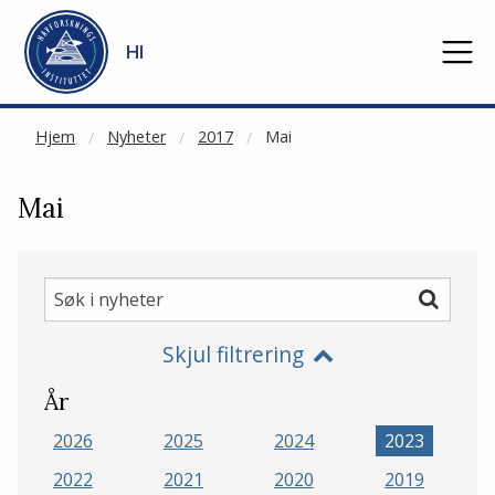
NOT CACHED
Gå til hovedinnhold
HI
Hjem
Nyheter
2017
Mai
Mai
Søk
Søk
i
Skjul filtrering
nyheter
År
2026
2025
2024
2023
2022
2021
2020
2019