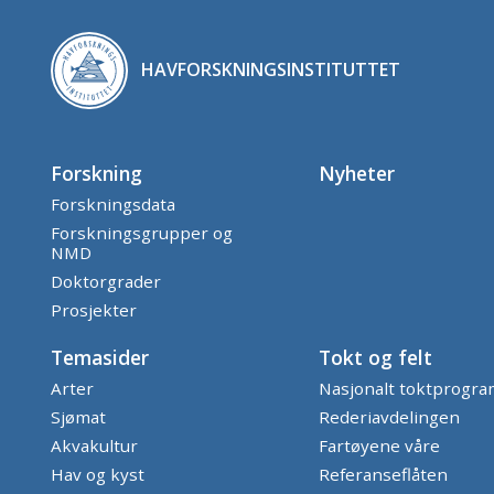
HAVFORSKNINGSINSTITUTTET
Forskning
Nyheter
Forskningsdata
Forskningsgrupper og
NMD
Doktorgrader
Prosjekter
Temasider
Tokt og felt
Arter
Nasjonalt toktprogr
Sjømat
Rederiavdelingen
Akvakultur
Fartøyene våre
Hav og kyst
Referanseflåten