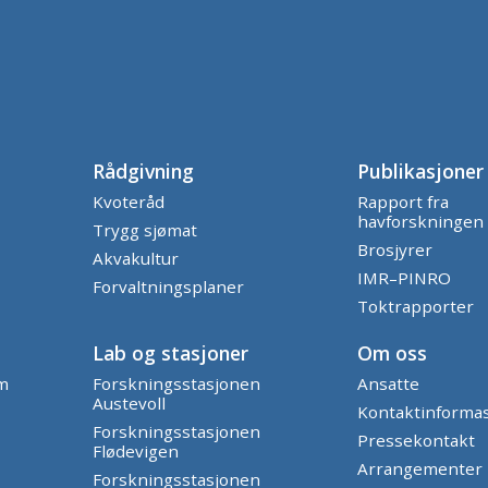
Rådgivning
Publikasjoner
Kvoteråd
Rapport fra
havforskningen
Trygg sjømat
Brosjyrer
Akvakultur
IMR–PINRO
Forvaltningsplaner
Toktrapporter
Lab og stasjoner
Om oss
am
Forskningsstasjonen
Ansatte
Austevoll
Kontaktinforma
Forskningsstasjonen
Pressekontakt
Flødevigen
Arrangementer
Forskningsstasjonen