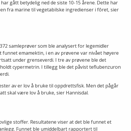
e har gått betydelig ned de siste 10-15 årene. Dette har
ra marine til vegetabilske ingredienser i fôret, sier
v 372 samleprøver som ble analysert for legemidler
et funnet emamektin, i en av prøvene var nivået høyere
rtsatt under grenseverdi. I tre av prøvene ble det
ldt cypermetrin. I tillegg ble det påvist teflubenzuron
erdi.
ster av er lov å bruke til oppdrettsfisk. Men det pågår
tt skal være lov å bruke, sier Hannisdal.
lige stoffer. Resultatene viser at det ble funnet et
tt anlegg. Funnet ble umiddelbart rapportert til