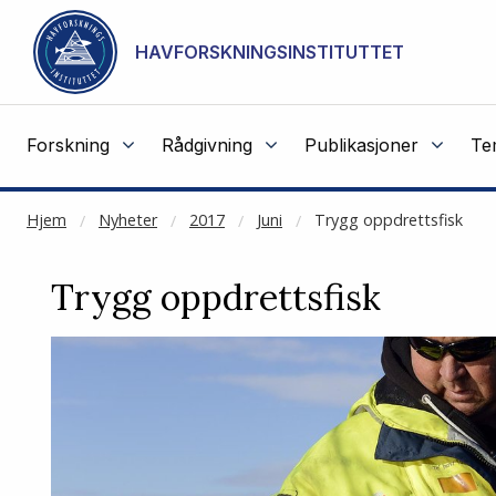
NOT CACHED
Gå til hovedinnhold
HAVFORSKNINGSINSTITUTTET
Forskning
Rådgivning
Publikasjoner
Te
Hjem
Nyheter
2017
Juni
Trygg oppdrettsfisk
Trygg oppdrettsfisk