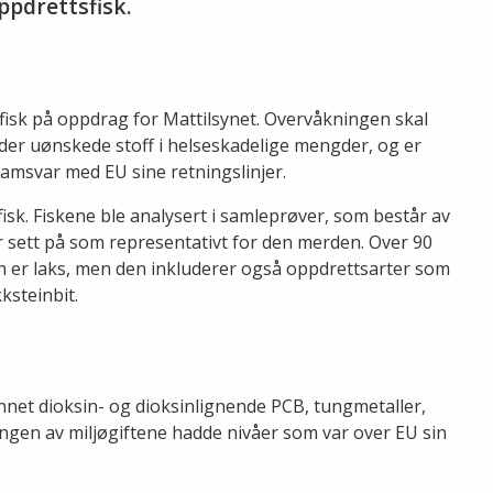
ppdrettsfisk.
fisk på oppdrag for Mattilsynet. Overvåkningen skal
lder uønskede stoff i helseskadelige mengder, og er
 samsvar med EU sine retningslinjer.
isk. Fiskene ble analysert i samleprøver, som består av
r sett på som representativt for den merden. Over 90
 er laks, men den inkluderer også oppdrettsarter som
ksteinbit.
nnet dioksin- og dioksinlignende PCB, tungmetaller,
gen av miljøgiftene hadde nivåer som var over EU sin