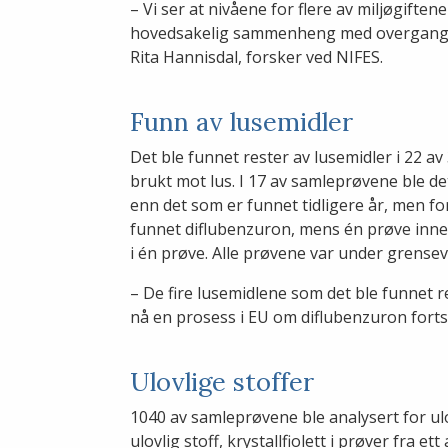
– Vi ser at nivåene for flere av miljøgiften
hovedsakelig sammenheng med overgangen f
Rita Hannisdal, forsker ved NIFES.
Funn av lusemidler
Det ble funnet rester av lusemidler i 22 a
brukt mot lus. I 17 av samleprøvene ble d
enn det som er funnet tidligere år, men fo
funnet diflubenzuron, mens én prøve inneho
i én prøve. Alle prøvene var under grensev
– De fire lusemidlene som det ble funnet re
nå en prosess i EU om diflubenzuron fortsa
Ulovlige stoffer
1040 av samleprøvene ble analysert for ulov
ulovlig stoff, krystallfiolett i prøver fra e