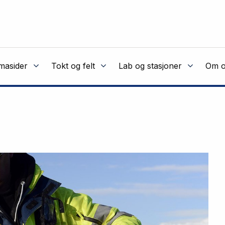
masider
Tokt og felt
Lab og stasjoner
Om o