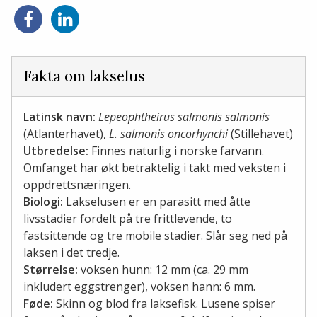
Del
Del
på
på
Facebook
LinkedIn
Fakta om lakselus
Latinsk navn:
Lepeophtheirus salmonis salmonis
(Atlanterhavet),
L. salmonis oncorhynchi
(Stillehavet)
Utbredelse:
Finnes naturlig i norske farvann.
Omfanget har økt betraktelig i takt med veksten i
oppdrettsnæringen.
Biologi:
Lakselusen er en parasitt med åtte
livsstadier fordelt på tre frittlevende, to
fastsittende og tre mobile stadier. Slår seg ned på
laksen i det tredje.
Størrelse:
voksen hunn: 12 mm (ca. 29 mm
inkludert eggstrenger), voksen hann: 6 mm.
Føde:
Skinn og blod fra laksefisk. Lusene spiser