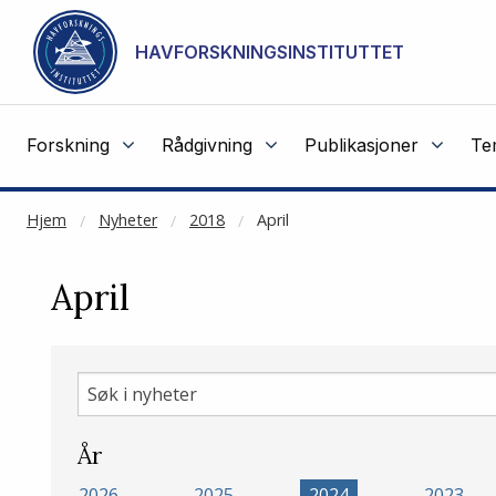
NOT CACHED
Gå til hovedinnhold
HAVFORSKNINGSINSTITUTTET
Forskning
Rådgivning
Publikasjoner
Te
Hjem
Nyheter
2018
April
April
Søk
i
nyheter
År
2026
2025
2024
2023