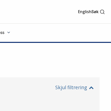
English
Søk
ss
Skjul filtrering