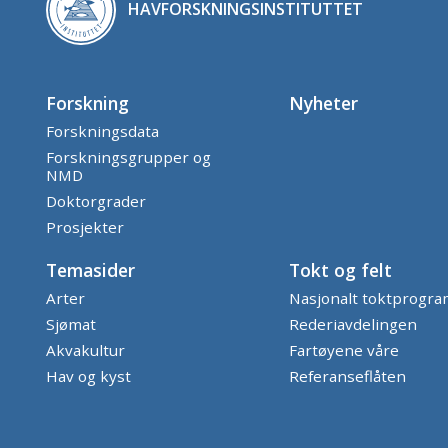
HAVFORSKNINGSINSTITUTTET
Forskning
Nyheter
Forskningsdata
Forskningsgrupper og
NMD
Doktorgrader
Prosjekter
Temasider
Tokt og felt
Arter
Nasjonalt toktprogr
Sjømat
Rederiavdelingen
Akvakultur
Fartøyene våre
Hav og kyst
Referanseflåten