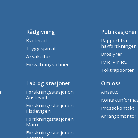
Rådgivning
Publikasjoner
Kvoteråd
Rapport fra
havforskningen
Trygg sjømat
Brosjyrer
Akvakultur
IMR–PINRO
Forvaltningsplaner
Toktrapporter
Lab og stasjoner
Om oss
am
Forskningsstasjonen
Ansatte
Austevoll
Kontaktinforma
Forskningsstasjonen
Pressekontakt
Flødevigen
Arrangementer
Forskningsstasjonen
Matre
Forskningsstasjonen