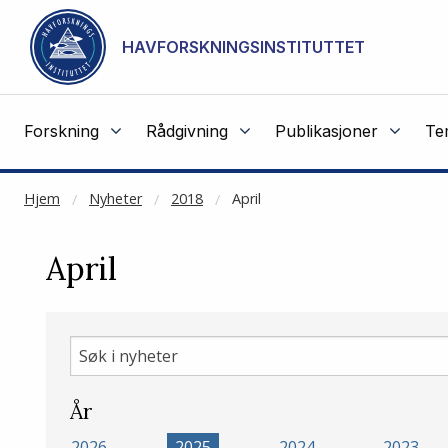
NOT CACHED
Gå til hovedinnhold
HAVFORSKNINGSINSTITUTTET
Forskning
Rådgivning
Publikasjoner
Te
Hjem
Nyheter
2018
April
April
Søk
i
nyheter
År
2026
2025
2024
2023