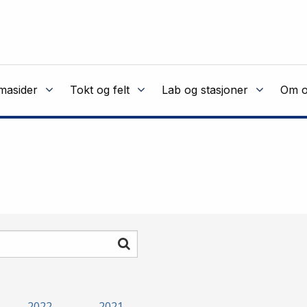
masider
Tokt og felt
Lab og stasjoner
Om o
Søk
2022
2021