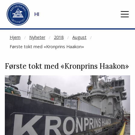
NOT CACHED
Gå til hovedinnhold
HI
Hjem
Nyheter
2018
August
Første tokt med «Kronprins Haakon»
Første tokt med «Kronprins Haakon»