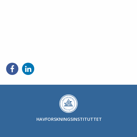
Del
Del
på
på
Facebook
LinkedIn
HAVFORSKNINGSINSTITUTTET