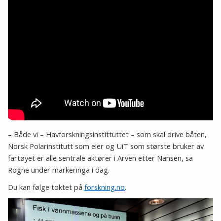
– Både vi – Havforskningsinstittuttet – som skal drive båten,
Norsk Polarinstitutt som eier og UiT som største bruker av
fartøyet er alle sentrale aktører i Arven etter Nansen, sa
Rogne under markeringa i dag.
Du kan følge toktet på
forskning.no
.