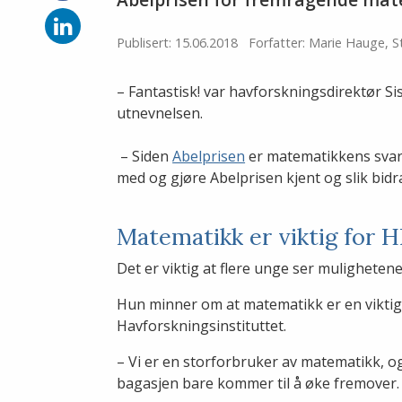
på
Facebook
Del
på
Publisert: 15.06.2018
Forfatter: Marie Hauge,
LinkedIn
– Fantastisk! var havforskningsdirektør S
utnevnelsen.
– Siden
Abelprisen
er matematikkens svar 
med og gjøre Abelprisen kjent og slik bidr
Matematikk er viktig for H
Det er viktig at flere unge ser mulighetene
Hun minner om at matematikk er en viktig p
Havforskningsinstituttet.
– Vi er en storforbruker av matematikk, o
bagasjen bare kommer til å øke fremov