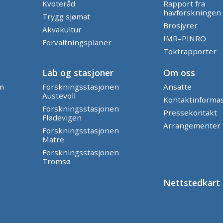
Kvoteråd
Rapport fra
havforskningen
Trygg sjømat
Brosjyrer
Akvakultur
IMR–PINRO
Forvaltningsplaner
Toktrapporter
Lab og stasjoner
Om oss
am
Forskningsstasjonen
Ansatte
Austevoll
Kontaktinforma
Forskningsstasjonen
Pressekontakt
Flødevigen
Arrangementer
Forskningsstasjonen
Matre
Forskningsstasjonen
Tromsø
Nettstedkart