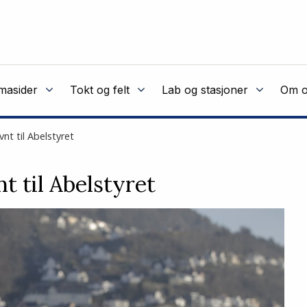
masider
Tokt og felt
Lab og stasjoner
Om o
vnt til Abelstyret
t til Abelstyret