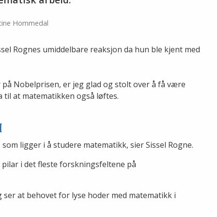
 Stine Hommedal
issel Rognes umiddelbare reaksjon da hun ble kjent med
på Nobelprisen, er jeg glad og stolt over å få være
a til at matematikken også løftes.
I
 som ligger i å studere matematikk, sier Sissel Rogne.
ilar i det fleste forskningsfeltene på
g ser at behovet for lyse hoder med matematikk i
er.