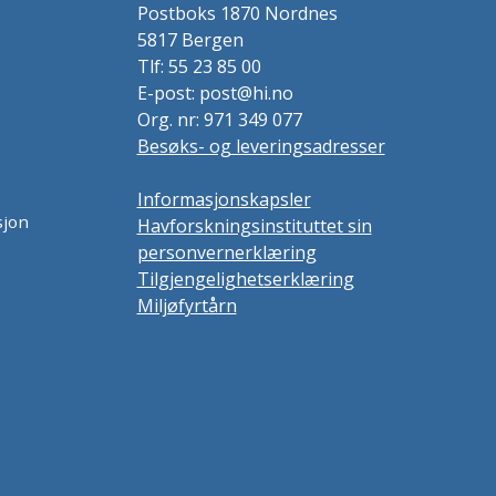
Postboks 1870 Nordnes
5817 Bergen
Tlf: 55 23 85 00
E-post: post@hi.no
Org. nr: 971 349 077
Besøks- og leveringsadresser
Informasjonskapsler
sjon
Havforskningsinstituttet sin
personvernerklæring
Tilgjengelighetserklæring
Miljøfyrtårn