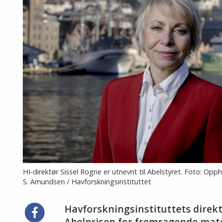
HI-direktør Sissel Rogne er utnevnt til Abelstyret. Foto: Op
S. Amundsen / Havforskningsinstituttet
Havforskningsinstituttets direkt
Del
Abelprisen for fremragende mat