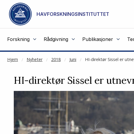
NOT CACHED
Gå til hovedinnhold
HAVFORSKNINGSINSTITUTTET
Forskning
Rådgivning
Publikasjoner
Te
Hjem
Nyheter
2018
Juni
HI-direktør Sissel er utne
HI-direktør Sissel er utnevn