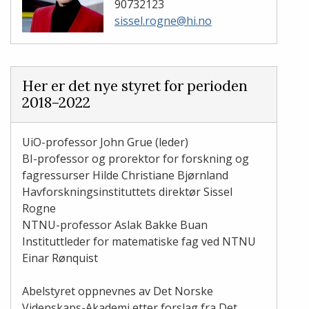
90732123
sissel.rogne@hi.no
Her er det nye styret for perioden
2018–2022
UiO-professor John Grue (leder)
BI-professor og prorektor for forskning og
fagressurser Hilde Christiane Bjørnland
Havforskningsinstituttets direktør Sissel
Rogne
NTNU-professor Aslak Bakke Buan
Instituttleder for matematiske fag ved NTNU
Einar Rønquist
Abelstyret oppnevnes av Det Norske
Videnskaps-Akademi etter forslag fra Det