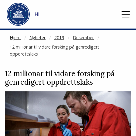
NOT CACHED
Gå til hovedinnhold
HI
Hjem
Nyheter
2019
Desember
12 millionar til vidare forsking på genredigert
oppdrettslaks
12 millionar til vidare forsking på
genredigert oppdrettslaks