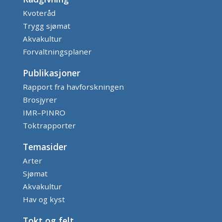
Kvoteråd
Trygg sjømat
Akvakultur
Forvaltningsplaner
Publikasjoner
Rapport fra havforskningen
Brosjyrer
IMR–PINRO
Toktrapporter
Temasider
Arter
Sjømat
Akvakultur
Hav og kyst
Tokt og felt