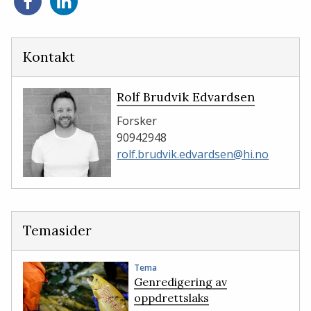
Del
Del
på
på
Facebook
LinkedIn
Kontakt
Rolf Brudvik Edvardsen
Forsker
90942948
rolf.brudvik.edvardsen@hi.no
Temasider
Tema
Genredigering av
oppdrettslaks