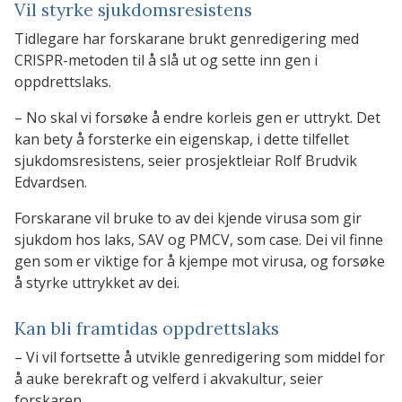
Vil styrke sjukdomsresistens
Tidlegare har forskarane brukt genredigering med
CRISPR-metoden til å slå ut og sette inn gen i
oppdrettslaks.
– No skal vi forsøke å endre korleis gen er uttrykt. Det
kan bety å forsterke ein eigenskap, i dette tilfellet
sjukdomsresistens, seier prosjektleiar Rolf Brudvik
Edvardsen.
Forskarane vil bruke to av dei kjende virusa som gir
sjukdom hos laks, SAV og PMCV, som case. Dei vil finne
gen som er viktige for å kjempe mot virusa, og forsøke
å styrke uttrykket av dei.
Kan bli framtidas oppdrettslaks
– Vi vil fortsette å utvikle genredigering som middel for
å auke berekraft og velferd i akvakultur, seier
forskaren.