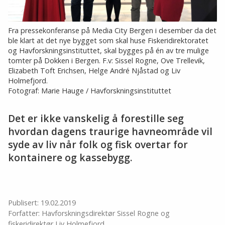
Fra pressekonferanse på Media City Bergen i desember da det
ble klart at det nye bygget som skal huse Fiskeridirektoratet
og Havforskningsinstituttet, skal bygges på én av tre mulige
tomter på Dokken i Bergen. F.v: Sissel Rogne, Ove Trellevik,
Elizabeth Toft Erichsen, Helge André Njåstad og Liv
Holmefjord.
Fotograf: Marie Hauge / Havforskningsinstituttet
Det er ikke vanskelig å forestille seg
hvordan dagens traurige havneområde vil
syde av liv når folk og fisk overtar for
kontainere og kassebygg.
Publisert: 19.02.2019
Forfatter: Havforskningsdirektør Sissel Rogne og
fiskeridirektør Liv Holmefjord