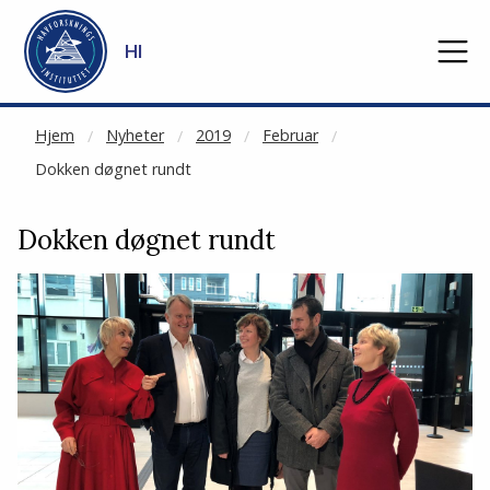
NOT CACHED
Gå til hovedinnhold
HI
Hjem
Nyheter
2019
Februar
Dokken døgnet rundt
Dokken døgnet rundt