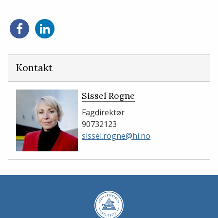
Del
Del
på
på
Facebook
LinkedIn
Kontakt
Sissel Rogne
Fagdirektør
90732123
sissel.rogne@hi.no