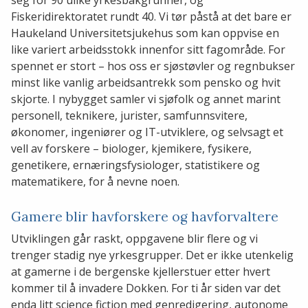
Fiskeridirektoratet rundt 40. Vi tør påstå at det bare er
Haukeland Universitetsjukehus som kan oppvise en
like variert arbeidsstokk innenfor sitt fagområde. For
spennet er stort – hos oss er sjøstøvler og regnbukser
minst like vanlig arbeidsantrekk som pensko og hvit
skjorte. I nybygget samler vi sjøfolk og annet marint
personell, teknikere, jurister, samfunnsvitere,
økonomer, ingeniører og IT-utviklere, og selvsagt et
vell av forskere – biologer, kjemikere, fysikere,
genetikere, ernæringsfysiologer, statistikere og
matematikere, for å nevne noen.
Gamere blir havforskere og havforvaltere
Utviklingen går raskt, oppgavene blir flere og vi
trenger stadig nye yrkesgrupper. Det er ikke utenkelig
at gamerne i de bergenske kjellerstuer etter hvert
kommer til å invadere Dokken. For ti år siden var det
enda litt science fiction med genredigering, autonome