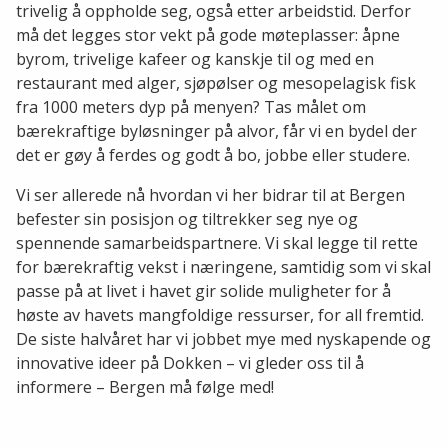
trivelig å oppholde seg, også etter arbeidstid. Derfor
må det legges stor vekt på gode møteplasser: åpne
byrom, trivelige kafeer og kanskje til og med en
restaurant med alger, sjøpølser og mesopelagisk fisk
fra 1000 meters dyp på menyen? Tas målet om
bærekraftige byløsninger på alvor, får vi en bydel der
det er gøy å ferdes og godt å bo, jobbe eller studere.
Vi ser allerede nå hvordan vi her bidrar til at Bergen
befester sin posisjon og tiltrekker seg nye og
spennende samarbeidspartnere. Vi skal legge til rette
for bærekraftig vekst i næringene, samtidig som vi skal
passe på at livet i havet gir solide muligheter for å
høste av havets mangfoldige ressurser, for all fremtid.
De siste halvåret har vi jobbet mye med nyskapende og
innovative ideer på Dokken – vi gleder oss til å
informere – Bergen må følge med!