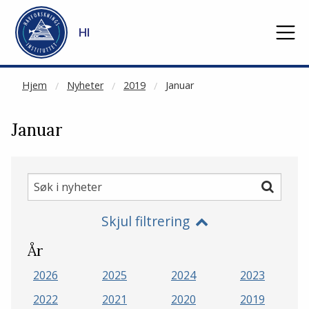
NOT CACHED
Gå til hovedinnhold
HI
Hjem
Nyheter
2019
Januar
Januar
Søk
Søk
i
Skjul filtrering
nyheter
År
2026
2025
2024
2023
2022
2021
2020
2019