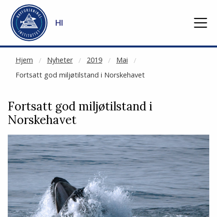
NOT CACHED
Gå til hovedinnhold
HI
Hjem
Nyheter
2019
Mai
Fortsatt god miljøtilstand i Norskehavet
Fortsatt god miljøtilstand i
Norskehavet