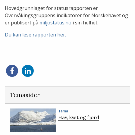
Hovedgrunnlaget for statusrapporten er
Overvåkingsgruppens indikatorer for Norskehavet og
er publisert på
miljostatus.no
i sin helhet.
Du kan lese rapporten her.
Del
Del
på
på
Facebook
LinkedIn
Temasider
Tema
Hav, kyst og fjord