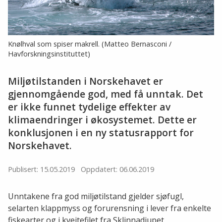
Knølhval som spiser makrell. (Matteo Bernasconi /
Havforskningsinstituttet)
Miljøtilstanden i Norskehavet er
gjennomgående god, med få unntak. Det
er ikke funnet tydelige effekter av
klimaendringer i økosystemet. Dette er
konklusjonen i en ny statusrapport for
Norskehavet.
Publisert: 15.05.2019
Oppdatert: 06.06.2019
Unntakene fra god miljøtilstand gjelder sjøfugl,
selarten klappmyss og forurensning i lever fra enkelte
fiskearter og i kveitefilet fra Sklinnadjupet.