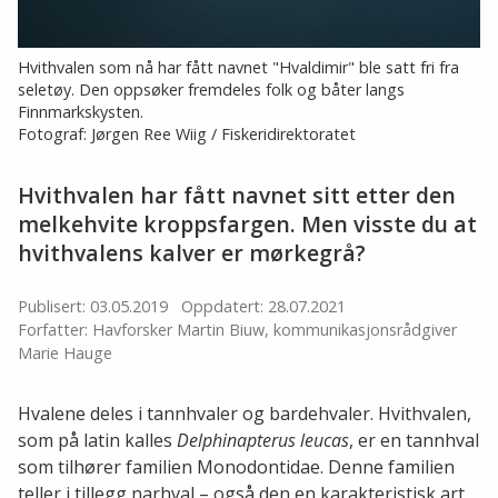
Hvithvalen som nå har fått navnet "Hvaldimir" ble satt fri fra
seletøy. Den oppsøker fremdeles folk og båter langs
Finnmarkskysten.
Fotograf: Jørgen Ree Wiig / Fiskeridirektoratet
Hvithvalen har fått navnet sitt etter den
melkehvite kroppsfargen. Men visste du at
hvithvalens kalver er mørkegrå?
Publisert: 03.05.2019
Oppdatert: 28.07.2021
Forfatter: Havforsker Martin Biuw, kommunikasjonsrådgiver
Marie Hauge
Hvalene deles i tannhvaler og bardehvaler. Hvithvalen,
som på latin kalles
Delphinapterus leucas
, er en tannhval
som tilhører familien Monodontidae. Denne familien
teller i tillegg narhval – også den en karakteristisk art