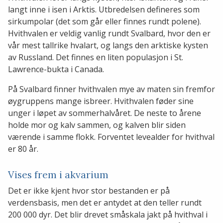
langt inne i isen i Arktis. Utbredelsen defineres som
sirkumpolar (det som går eller finnes rundt polene).
Hvithvalen er veldig vanlig rundt Svalbard, hvor den er
vår mest tallrike hvalart, og langs den arktiske kysten
av Russland. Det finnes en liten populasjon i St.
Lawrence-bukta i Canada.
På Svalbard finner hvithvalen mye av maten sin fremfor
øygruppens mange isbreer. Hvithvalen føder sine
unger i løpet av sommerhalvåret. De neste to årene
holde mor og kalv sammen, og kalven blir siden
værende i samme flokk. Forventet levealder for hvithval
er 80 år.
Vises frem i akvarium
Det er ikke kjent hvor stor bestanden er på
verdensbasis, men det er antydet at den teller rundt
200 000 dyr. Det blir drevet småskala jakt på hvithval i