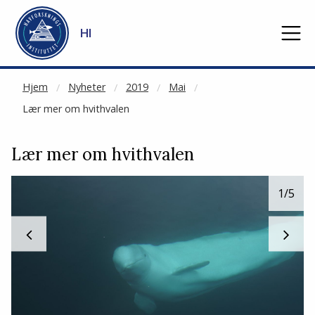
NOT CACHED
Gå til hovedinnhold
HI
Hjem
Nyheter
2019
Mai
Lær mer om hvithvalen
Lær mer om hvithvalen
1
/5