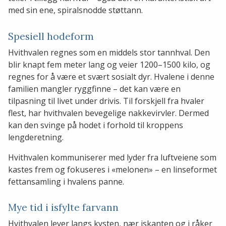
med sin ene, spiralsnodde støttann.
Spesiell hodeform
Hvithvalen regnes som en middels stor tannhval. Den
blir knapt fem meter lang og veier 1200–1500 kilo, og
regnes for å være et svært sosialt dyr. Hvalene i denne
familien mangler ryggfinne – det kan være en
tilpasning til livet under drivis. Til forskjell fra hvaler
flest, har hvithvalen bevegelige nakkevirvler. Dermed
kan den svinge på hodet i forhold til kroppens
lengderetning.
Hvithvalen kommuniserer med lyder fra luftveiene som
kastes frem og fokuseres i «melonen» – en linseformet
fettansamling i hvalens panne.
Mye tid i isfylte farvann
Hvithvalen lever langs kysten, nær iskanten og i råker