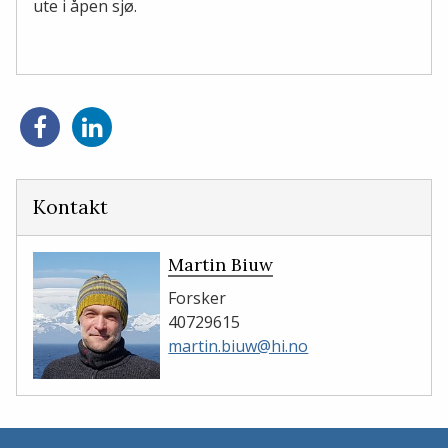
ute i åpen sjø.
Del
Del
på
på
Facebook
LinkedIn
Kontakt
Martin Biuw
Forsker
40729615
martin.biuw@hi.no