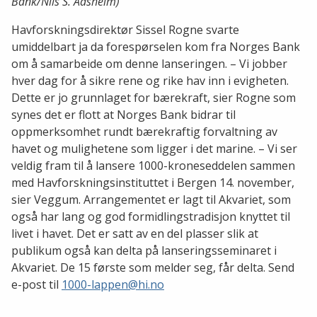
Bank/Nils S. Aasheim)
Havforskningsdirektør Sissel Rogne svarte
umiddelbart ja da forespørselen kom fra Norges Bank
om å samarbeide om denne lanseringen. – Vi jobber
hver dag for å sikre rene og rike hav inn i evigheten.
Dette er jo grunnlaget for bærekraft, sier Rogne som
synes det er flott at Norges Bank bidrar til
oppmerksomhet rundt bærekraftig forvaltning av
havet og mulighetene som ligger i det marine. – Vi ser
veldig fram til å lansere 1000-kroneseddelen sammen
med Havforskningsinstituttet i Bergen 14. november,
sier Veggum. Arrangementet er lagt til Akvariet, som
også har lang og god formidlingstradisjon knyttet til
livet i havet. Det er satt av en del plasser slik at
publikum også kan delta på lanseringsseminaret i
Akvariet. De 15 første som melder seg, får delta. Send
e-post til
1000-lappen@hi.no