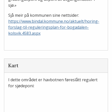
sjø.»
Sjå meir på kommunen sine nettsider:
https://www.bindal.kommune.no/aktuelt/horing-
forslag-til-reguleringsplan-for-bogadalen-
kolsvik.4583.aspx
Kart
I dette området er havbotnen føreslått regulert
for sjødeponi: