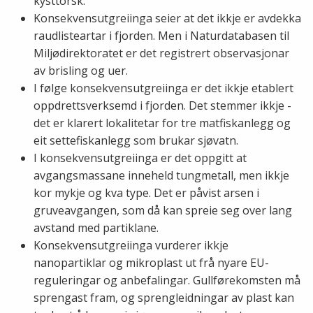
kysttorsk.
Konsekvensutgreiinga seier at det ikkje er avdekka
raudlisteartar i fjorden. Men i Naturdatabasen til
Miljødirektoratet er det registrert observasjonar
av brisling og uer.
I følge konsekvensutgreiinga er det ikkje etablert
oppdrettsverksemd i fjorden. Det stemmer ikkje -
det er klarert lokalitetar for tre matfiskanlegg og
eit settefiskanlegg som brukar sjøvatn.
I konsekvensutgreiinga er det oppgitt at
avgangsmassane inneheld tungmetall, men ikkje
kor mykje og kva type. Det er påvist arsen i
gruveavgangen, som då kan spreie seg over lang
avstand med partiklane.
Konsekvensutgreiinga vurderer ikkje
nanopartiklar og mikroplast ut frå nyare EU-
reguleringar og anbefalingar. Gullførekomsten må
sprengast fram, og sprengleidningar av plast kan