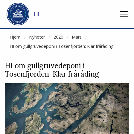
NOT CACHED
Gå til hovedinnhold
HI
Hjem
Nyheter
2020
Mars
HI om gullgruvedeponi i Tosenfjorden: Klar fråråding
HI om gullgruvedeponi i
Tosenfjorden: Klar fråråding