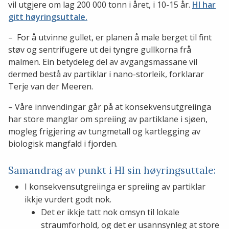
vil utgjere om lag 200 000 tonn i året, i 10-15 år.
HI har
gitt høyringsuttale.
– For å utvinne gullet, er planen å male berget til fint
støv og sentrifugere ut dei tyngre gullkorna frå
malmen. Ein betydeleg del av avgangsmassane vil
dermed bestå av partiklar i nano-storleik, forklarar
Terje van der Meeren.
– Våre innvendingar går på at konsekvensutgreiinga
har store manglar om spreiing av partiklane i sjøen,
mogleg frigjering av tungmetall og kartlegging av
biologisk mangfald i fjorden.
Samandrag av punkt i HI sin høyringsuttale:
I konsekvensutgreiinga er spreiing av partiklar
ikkje vurdert godt nok.
Det er ikkje tatt nok omsyn til lokale
straumforhold, og det er usannsynleg at store