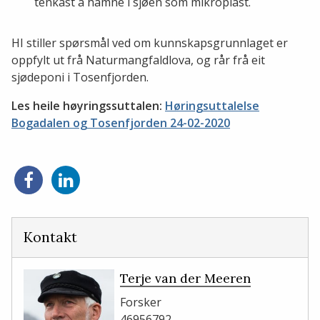
tenkast å hamne i sjøen som mikroplast.
HI stiller spørsmål ved om kunnskapsgrunnlaget er
oppfylt ut frå Naturmangfaldlova, og rår frå eit
sjødeponi i Tosenfjorden.
Les heile høyringssuttalen:
Høringsuttalelse
Bogadalen og Tosenfjorden 24-02-2020
Del
Del
på
på
Facebook
LinkedIn
Kontakt
Terje van der Meeren
Forsker
46956792