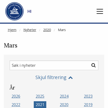
NOT CACHED
Gå til hovedinnhold
HI
Hjem
Nyheter
2020
Mars
Mars
Søk
Søk
i
Skjul filtrering
nyheter
År
2026
2025
2024
2023
2022
2021
2020
2019