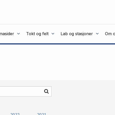
masider
Tokt og felt
Lab og stasjoner
Om o
Søk
2022
2021