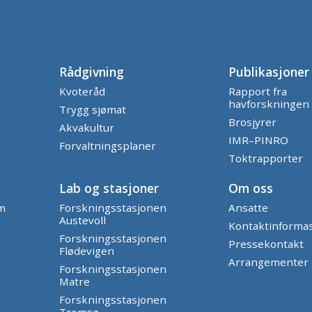
Rådgivning
Publikasjoner
Kvoteråd
Rapport fra
havforskningen
Trygg sjømat
Brosjyrer
Akvakultur
IMR–PINRO
Forvaltningsplaner
Toktrapporter
Lab og stasjoner
Om oss
am
Forskningsstasjonen
Ansatte
Austevoll
Kontaktinforma
Forskningsstasjonen
Pressekontakt
Flødevigen
Arrangementer
Forskningsstasjonen
Matre
Forskningsstasjonen