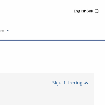
English
Søk
ss
Skjul filtrering