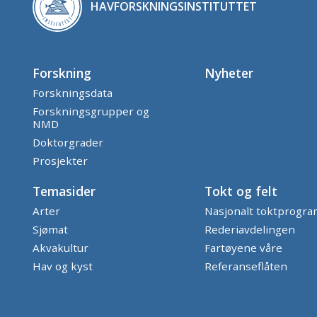
HAVFORSKNINGSINSTITUTTET
Forskning
Nyheter
Forskningsdata
Forskningsgrupper og
NMD
Doktorgrader
Prosjekter
Temasider
Tokt og felt
Arter
Nasjonalt toktprogr
Sjømat
Rederiavdelingen
Akvakultur
Fartøyene våre
Hav og kyst
Referanseflåten