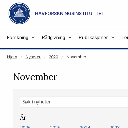
NOT CACHED
Gå til hovedinnhold
HAVFORSKNINGSINSTITUTTET
Forskning
Rådgivning
Publikasjoner
Te
Hjem
Nyheter
2020
November
November
Søk
i
nyheter
År
2026
2025
2024
2023