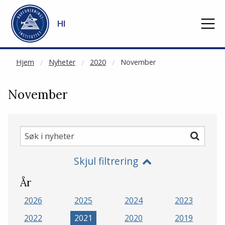
NOT CACHED
Gå til hovedinnhold
HI
Hjem
Nyheter
2020
November
November
Søk
Søk
i
Skjul filtrering
nyheter
År
2026
2025
2024
2023
2022
2021
2020
2019