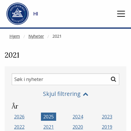
NOT CACHED
Gå til hovedinnhold
HI
Hjem
Nyheter
2021
2021
Søk
Søk
i
Skjul filtrering
nyheter
År
2026
2025
2024
2023
2022
2021
2020
2019