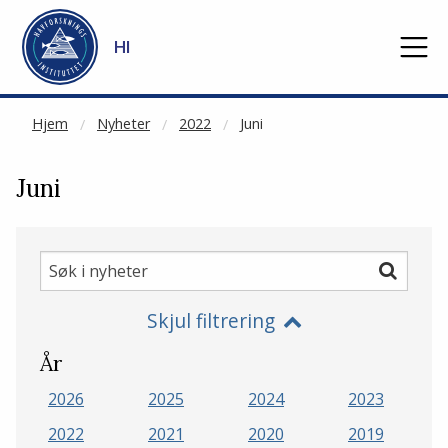
NOT CACHED
Gå til hovedinnhold
HI
Hjem
Nyheter
2022
Juni
Juni
Søk
Søk
i
Skjul filtrering
nyheter
År
2026
2025
2024
2023
2022
2021
2020
2019