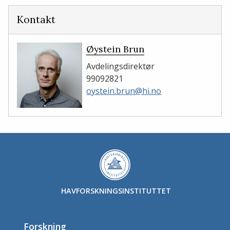
Facebook
LinkedIn
Kontakt
Øystein Brun
Avdelingsdirektør
99092821
oystein.brun@hi.no
HAVFORSKNINGSINSTITUTTET
Forskning