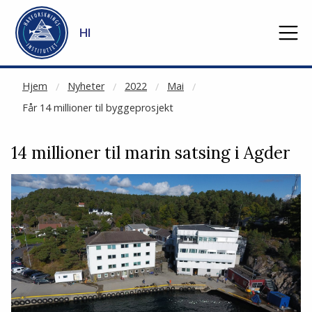
NOT CACHED
Gå til hovedinnhold
HI
Hjem
Nyheter
2022
Mai
Får 14 millioner til byggeprosjekt
14 millioner til marin satsing i Agder