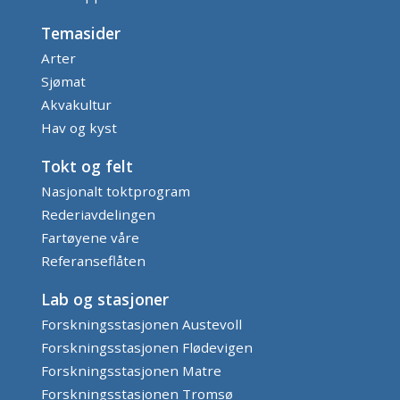
Temasider
Arter
Sjømat
Akvakultur
Hav og kyst
Tokt og felt
Nasjonalt toktprogram
Rederiavdelingen
Fartøyene våre
Referanseflåten
Lab og stasjoner
Forskningsstasjonen Austevoll
Forskningsstasjonen Flødevigen
Forskningsstasjonen Matre
Forskningsstasjonen Tromsø