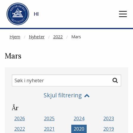
NOT CACHED
Gå til hovedinnhold
HI
Hjem
Nyheter
2022
Mars
Mars
Søk
Søk
i
Skjul filtrering
nyheter
År
2026
2025
2024
2023
2022
2021
2020
2019