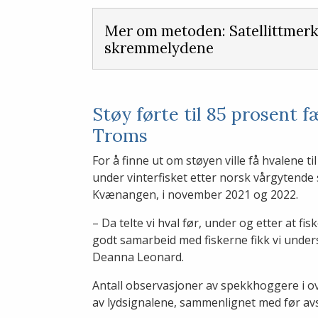
Mer om metoden: Satellittmerk
skremmelydene
Støy førte til 85 prosent f
Troms
For å finne ut om støyen ville få hvalene t
under vinterfisket etter norsk vårgytende 
Kvænangen, i november 2021 og 2022.
– Da telte vi hval før, under og etter at fi
godt samarbeid med fiskerne fikk vi under
Deanna Leonard.
Antall observasjoner av spekkhoggere i ov
av lydsignalene, sammenlignet med før avs