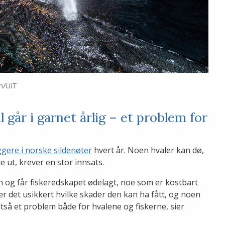
en/UiT
 går i garnet årlig – et problem for
gere i norske sildenøter
hvert år. Noen hvaler kan dø,
e ut, krever en stor innsats.
en og får fiskeredskapet ødelagt, noe som er kostbart
er det usikkert hvilke skader den kan ha fått, og noen
så et problem både for hvalene og fiskerne, sier