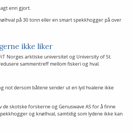
sagt enn gjort.
 knølhval på 30 tonn eller en smart spekkhogger på over
.
gerne ikke liker
iT Norges arktiske universitet og University of St.
redusere sammentreff mellom fiskeri og hval.
 og not dersom båtene sender ut en lyd hvalene ikke
v de skotske forskerne og Genuswave AS for å finne
pekkhogger og knølhval, samtidig som lydene ikke kan