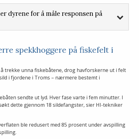
er dyrene for å måle responsen på
ærre spekkhoggere på fiskefelt i
il å trekke unna fiskebåtene, drog havforskerne ut i felt
sild i fjordene i Troms – nærmere bestemt i
skebåten sendte ut lyd. Hver fase varte i fem minutter. I
søkt dette gjennom 18 sildefangster, sier HI-tekniker
erflaten ble redusert med 85 prosent under avspilling
pilling.