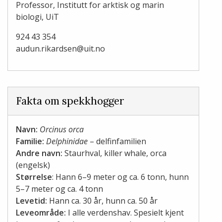
Professor, Institutt for arktisk og marin
biologi, UiT
924 43 354
audun.rikardsen@uit.no
Fakta om spekkhogger
Navn:
Orcinus orca
Familie:
Delphinidae
– delfinfamilien
Andre navn:
Staurhval, killer whale, orca
(engelsk)
Størrelse
: Hann 6–9 meter og ca. 6 tonn, hunn
5–7 meter og ca. 4 tonn
Levetid:
Hann ca. 30 år, hunn ca. 50 år
Leveområde:
I alle verdenshav. Spesielt kjent