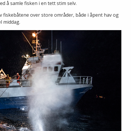
 å samle fisken i en tett stim selv.
v fiskebåtene over store områder, både i åpent hav og
kel middag.