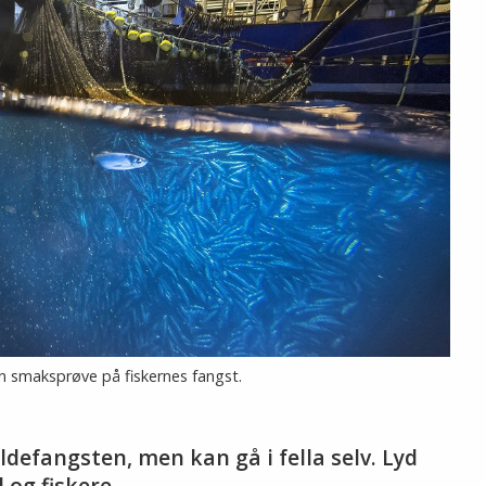
en smaksprøve på fiskernes fangst.
ildefangsten, men kan gå i fella selv. Lyd
 og fiskere.