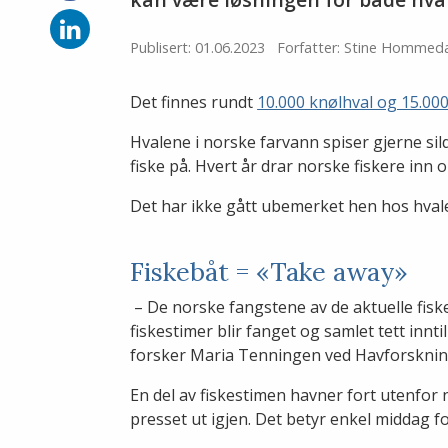
på
Facebook
Del
på
Publisert: 01.06.2023
Forfatter: Stine Hommeda
LinkedIn
Det finnes rundt
10.000 knølhval og 15.0
Hvalene i norske farvann spiser gjerne sil
fiske på. Hvert år drar norske fiskere inn
Det har ikke gått ubemerket hen hos hval
Fiskebåt = «Take away»
– De norske fangstene av de aktuelle fis
fiskestimer blir fanget og samlet tett innt
forsker Maria Tenningen ved Havforsknings
En del av fiskestimen havner fort utenfor n
presset ut igjen. Det betyr enkel middag for 