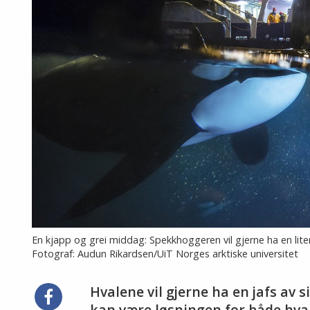
En kjapp og grei middag: Spekkhoggeren vil gjerne ha en lit
Fotograf: Audun Rikardsen/UiT Norges arktiske universitet
Hvalene vil gjerne ha en jafs av s
Del
kan være løsningen for både hval