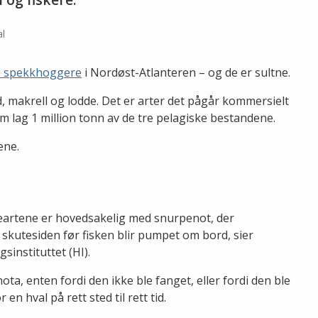
l
00 spekkhoggere
i Nordøst-Atlanteren – og de er sultne.
d, makrell og lodde. Det er arter det pågår kommersielt
 om lag 1 million tonn av de tre pelagiske bestandene.
ene.
keartene er hovedsakelig med snurpenot, der
il skutesiden før fisken blir pumpet om bord, sier
instituttet (HI).
ota, enten fordi den ikke ble fanget, eller fordi den ble
en hval på rett sted til rett tid.