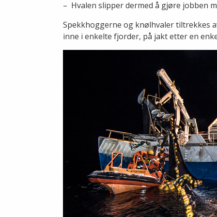
– Hvalen slipper dermed å gjøre jobben med
Spekkhoggerne og knølhvaler tiltrekkes a
inne i enkelte fjorder, på jakt etter en en