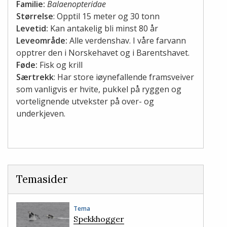
Familie:
Balaenopteridae
Størrelse
: Opptil 15 meter og 30 tonn
Levetid:
Kan antakelig bli minst 80 år
Leveområde:
Alle verdenshav. I våre farvann
opptrer den i Norskehavet og i Barentshavet.
Føde:
Fisk og krill
Særtrekk
: Har store iøynefallende framsveiver
som vanligvis er hvite, pukkel på ryggen og
vortelignende utvekster på over- og
underkjeven.
Temasider
Tema
Spekkhogger