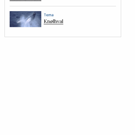
Tema
Knølhval