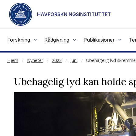
NOT CACHED
Gå til hovedinnhold
HAVFORSKNINGSINSTITUTTET
Forskning
Rådgivning
Publikasjoner
Te
Hjem
Nyheter
2023
Juni
Ubehagelig lyd skremmer
Ubehagelig lyd kan holde s