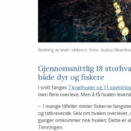
Redning av knøl i sildenot. Foto: Audun Rikards
Gjennomsnittlig 18 storhval
både dyr og fiskere
I snitt fanges
7 knølhvaler og 11 spekkhog
men flere overleve. Men å få hvalen levend
– I mange tilfeller mister fiskerne fangst
og tidkrevende. Selv om hvalen overlever, 
ganger omkommer nok hvalen. Dette er alt
Tenningen.