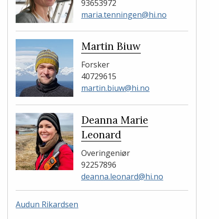
93653972
maria.tenningen@hi.no
Martin Biuw
Forsker
40729615
martin.biuw@hi.no
Deanna Marie
Leonard
Overingeniør
92257896
deanna.leonard@hi.no
Audun Rikardsen