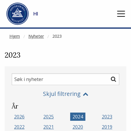
NOT CACHED
Gå til hovedinnhold
HI
Hjem
Nyheter
2023
2023
Søk
Søk
i
Skjul filtrering
nyheter
År
2026
2025
2024
2023
2022
2021
2020
2019