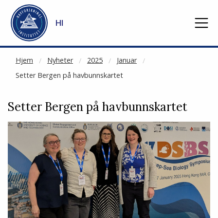
NOT CACHED
Gå til hovedinnhold
HI
Hjem
Nyheter
2025
Januar
Setter Bergen på havbunnskartet
Setter Bergen på havbunnskartet