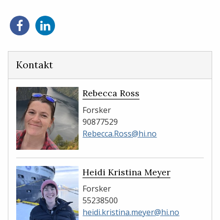
Del
Del
på
på
Facebook
LinkedIn
Kontakt
Rebecca Ross
Forsker
90877529
Rebecca.Ross@hi.no
Heidi Kristina Meyer
Forsker
55238500
heidi.kristina.meyer@hi.no