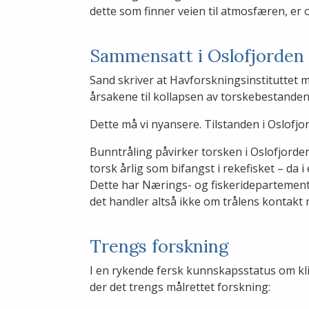
dette som finner veien til atmosfæren, er o
Sammensatt i Oslofjorden
Sand skriver at Havforskningsinstituttet m
årsakene til kollapsen av torskebestanden 
Dette må vi nyansere. Tilstanden i Oslofj
Bunntråling påvirker torsken i Oslofjorden
torsk årlig som bifangst i rekefisket – da 
Dette har Nærings- og fiskeridepartemente
det handler altså ikke om trålens kontak
Trengs forskning
I en rykende fersk kunnskapsstatus om kli
der det trengs målrettet forskning: