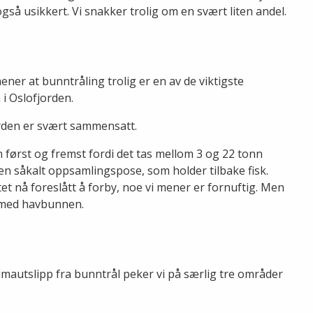
gså usikkert. Vi snakker trolig om en svært liten andel.
ener at bunntråling trolig er en av de viktigste
i Oslofjorden.
orden er svært sammensatt.
 først og fremst fordi det tas mellom 3 og 22 tonn
i en såkalt oppsamlingspose, som holder tilbake fisk.
t nå foreslått å forby, noe vi mener er fornuftig. Men
t med havbunnen.
mautslipp fra bunntrål peker vi på særlig tre områder