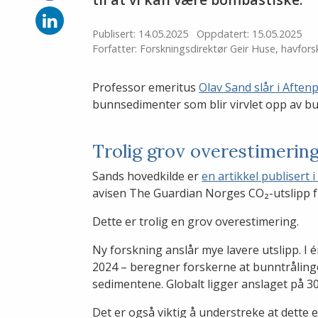
på
Facebook
Del
på
Publisert: 14.05.2025
Oppdatert: 15.05.2025
LinkedIn
Forfatter: Forskningsdirektør Geir Huse, havfors
Professor emeritus
Olav Sand slår i Aften
bunnsedimenter som blir virvlet opp av bu
Trolig grov overestimerin
Sands hovedkilde er
en artikkel publisert i
avisen The Guardian Norges CO₂-utslipp fra
Dette er trolig en grov overestimering.
Ny forskning anslår mye lavere utslipp. I é
2024 – beregner forskerne at bunntrålingen
sedimentene. Globalt ligger anslaget på 30
Det er også viktig å understreke at dette 