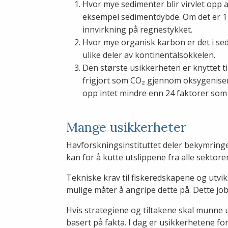
Hvor mye sedimenter blir virvlet opp av
eksempel sedimentdybde. Om det er 1 
innvirkning på regnestykket.
Hvor mye organisk karbon er det i se
ulike deler av kontinentalsokkelen.
Den største usikkerheten er knyttet ti
frigjort som CO₂ gjennom oksygeniser
opp intet mindre enn 24 faktorer som
Mange usikkerheter
Havforskningsinstituttet deler bekymringen 
kan for å kutte utslippene fra alle sektorer
Tekniske krav til fiskeredskapene og utv
mulige måter å angripe dette på. Dette jo
Hvis strategiene og tiltakene skal munne u
basert på fakta. I dag er usikkerhetene for