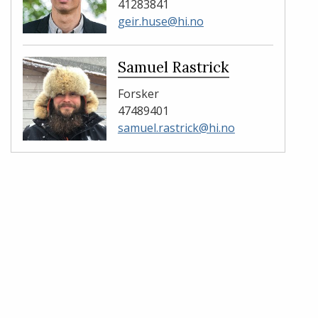
41283841
geir.huse@hi.no
Samuel Rastrick
Forsker
47489401
samuel.rastrick@hi.no