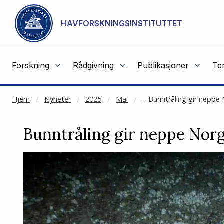
NOT CACHED
Gå til hovedinnhold
HAVFORSKNINGSINSTITUTTET
Forskning
Rådgivning
Publikasjoner
Te
Hjem
Nyheter
2025
Mai
– Bunntråling gir neppe
Bunntråling gir neppe Norg