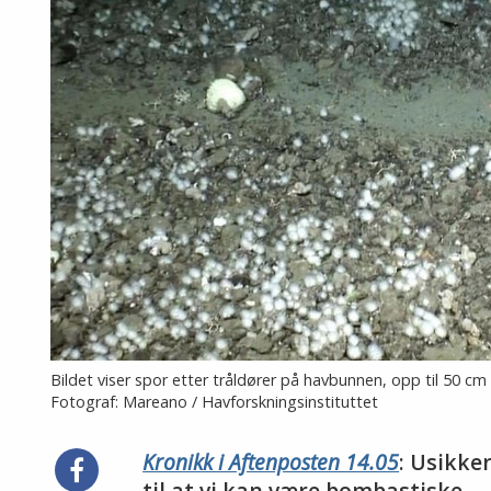
Bildet viser spor etter tråldører på havbunnen, opp til 50 cm
Fotograf: Mareano / Havforskningsinstituttet
Kronikk i Aftenposten 14.05
:
Usikker
Del
til at vi kan være bombastiske.