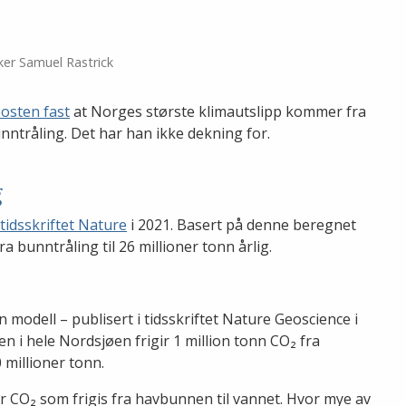
ker Samuel Rastrick
posten fast
at Norges største klimautslipp kommer fra
nntråling. Det har han ikke dekning for.
g
 tidsskriftet Nature
i 2021. Basert på denne beregnet
 bunntråling til 26 millioner tonn årlig.
n modell – publisert i tidsskriftet Nature Geoscience i
 i hele Nordsjøen frigir 1 million tonn CO₂ fra
 millioner tonn.
er CO₂ som frigis fra havbunnen til vannet. Hvor mye av