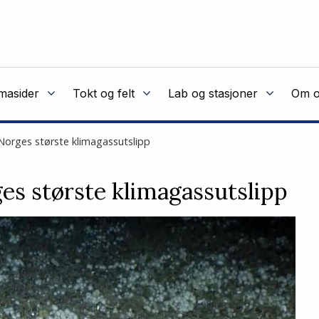
masider
Tokt og felt
Lab og stasjoner
Om o
 Norges største klimagassutslipp
es største klimagassutslipp