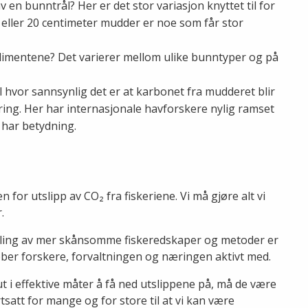
 en bunntrål? Her er det stor variasjon knyttet til for
eller 20 centimeter mudder er noe som får stor
dimentene? Det varierer mellom ulike bunntyper og på
l hvor sannsynlig det er at karbonet fra mudderet blir
ing. Her har internasjonale havforskere nylig ramset
 har betydning.
for utslipp av CO₂ fra fiskeriene. Vi må gjøre alt vi
.
ikling av mer skånsomme fiskeredskaper og metoder er
bber forskere, forvaltningen og næringen aktivt med.
t i effektive måter å få ned utslippene på, må de være
tsatt for mange og for store til at vi kan være