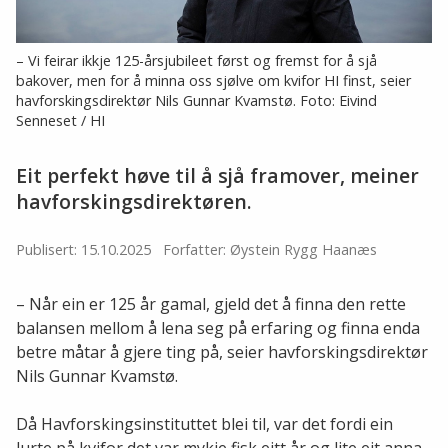
– Vi feirar ikkje 125-årsjubileet først og fremst for å sjå
bakover, men for å minna oss sjølve om kvifor HI finst, seier
havforskingsdirektør Nils Gunnar Kvamstø. Foto: Eivind
Senneset / HI
Eit perfekt høve til å sjå framover, meiner
havforskingsdirektøren.
Publisert: 15.10.2025
Forfatter: Øystein Rygg Haanæs
– Når ein er 125 år gamal, gjeld det å finna den rette
balansen mellom å lena seg på erfaring og finna enda
betre måtar å gjere ting på, seier havforskingsdirektør
Nils Gunnar Kvamstø.
Då Havforskingsinstituttet blei til, var det fordi ein
lurte på kvifor det var mykje fisk eitt år og lite eit anna.