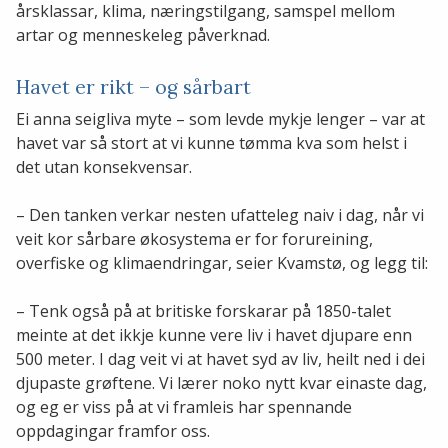
årsklassar, klima, næringstilgang, samspel mellom
artar og menneskeleg påverknad.
Havet er rikt – og sårbart
Ei anna seigliva myte – som levde mykje lenger – var at
havet var så stort at vi kunne tømma kva som helst i
det utan konsekvensar.
– Den tanken verkar nesten ufatteleg naiv i dag, når vi
veit kor sårbare økosystema er for forureining,
overfiske og klimaendringar, seier Kvamstø, og legg til:
– Tenk også på at britiske forskarar på 1850-talet
meinte at det ikkje kunne vere liv i havet djupare enn
500 meter. I dag veit vi at havet syd av liv, heilt ned i dei
djupaste grøftene. Vi lærer noko nytt kvar einaste dag,
og eg er viss på at vi framleis har spennande
oppdagingar framfor oss.