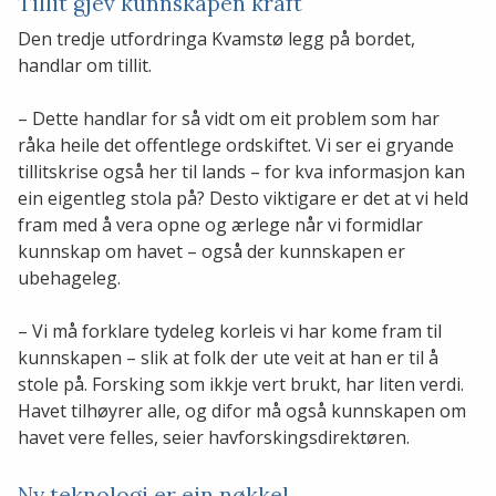
Tillit gjev kunnskapen kraft
Den tredje utfordringa Kvamstø legg på bordet,
handlar om tillit.
– Dette handlar for så vidt om eit problem som har
råka heile det offentlege ordskiftet. Vi ser ei gryande
tillitskrise også her til lands – for kva informasjon kan
ein eigentleg stola på? Desto viktigare er det at vi held
fram med å vera opne og ærlege når vi formidlar
kunnskap om havet – også der kunnskapen er
ubehageleg.
– Vi må forklare tydeleg korleis vi har kome fram til
kunnskapen – slik at folk der ute veit at han er til å
stole på. Forsking som ikkje vert brukt, har liten verdi.
Havet tilhøyrer alle, og difor må også kunnskapen om
havet vere felles, seier havforskingsdirektøren.
Ny teknologi er ein nøkkel