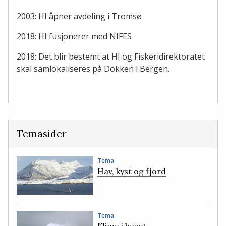
2003: HI åpner avdeling i Tromsø
2018: HI fusjonerer med NIFES
2018: Det blir bestemt at HI og Fiskeridirektoratet
skal samlokaliseres på Dokken i Bergen.​​​​
Temasider
Tema
Hav, kyst og fjord
Tema
Klima i havet