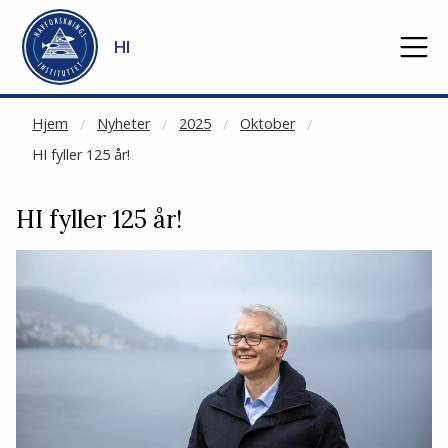
NOT CACHED
Gå til hovedinnhold
HI
Hjem
Nyheter
2025
Oktober
HI fyller 125 år!
HI fyller 125 år!