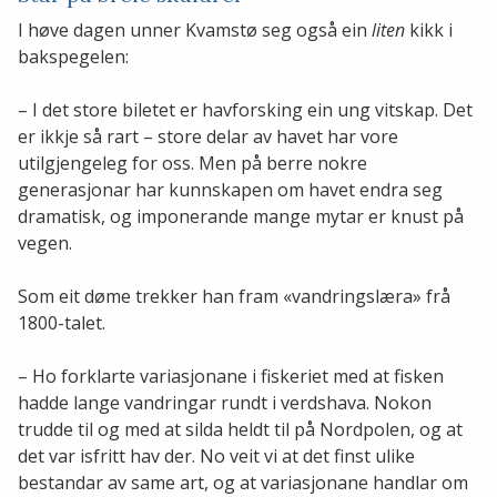
I høve dagen unner Kvamstø seg også ein
liten
kikk i
bakspegelen:
– I det store biletet er havforsking ein ung vitskap. Det
er ikkje så rart – store delar av havet har vore
utilgjengeleg for oss. Men på berre nokre
generasjonar har kunnskapen om havet endra seg
dramatisk, og imponerande mange mytar er knust på
vegen.
Som eit døme trekker han fram «vandringslæra» frå
1800-talet.
– Ho forklarte variasjonane i fiskeriet med at fisken
hadde lange vandringar rundt i verdshava. Nokon
trudde til og med at silda heldt til på Nordpolen, og at
det var isfritt hav der. No veit vi at det finst ulike
bestandar av same art, og at variasjonane handlar om