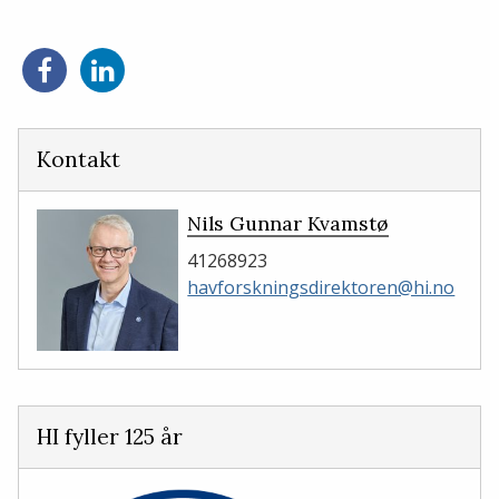
Del
Del
på
på
Facebook
LinkedIn
Kontakt
Nils Gunnar Kvamstø
41268923
havforskningsdirektoren@hi.no
HI fyller 125 år