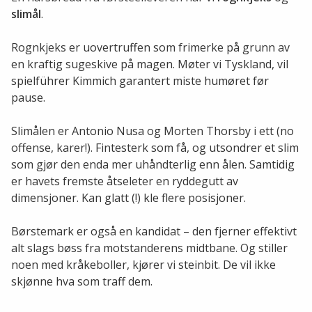
slimål
.
Rognkjeks er uovertruffen som frimerke på grunn av
en kraftig sugeskive på magen. Møter vi Tyskland, vil
spielführer Kimmich garantert miste humøret før
pause.
Slimålen er Antonio Nusa og Morten Thorsby i ett (no
offense, karer!). Fintesterk som få, og utsondrer et slim
som gjør den enda mer uhåndterlig enn ålen. Samtidig
er havets fremste åtseleter en ryddegutt av
dimensjoner. Kan glatt (!) kle flere posisjoner.
Børstemark er også en kandidat – den fjerner effektivt
alt slags bøss fra motstanderens midtbane. Og stiller
noen med kråkeboller, kjører vi steinbit. De vil ikke
skjønne hva som traff dem.