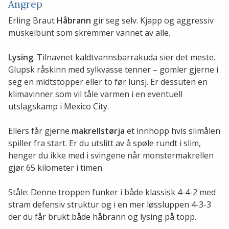
Angrep
Erling Braut
Håbrann
gir seg selv. Kjapp og aggressiv
muskelbunt som skremmer vannet av alle.
Lysing
. Tilnavnet kaldtvannsbarrakuda sier det meste.
Glupsk råskinn med sylkvasse tenner – gomler gjerne i
seg en midtstopper eller to før lunsj. Er dessuten en
klimavinner som vil tåle varmen i en eventuell
utslagskamp i Mexico City.
Ellers får gjerne
makrellstørja
et innhopp hvis slimålen
spiller fra start. Er du utslitt av å spøle rundt i slim,
henger du ikke med i svingene når monstermakrellen
gjør 65 kilometer i timen.
Ståle: Denne troppen funker i både klassisk 4-4-2 med
stram defensiv struktur og i en mer løssluppen 4-3-3
der du får brukt både håbrann og lysing på topp.