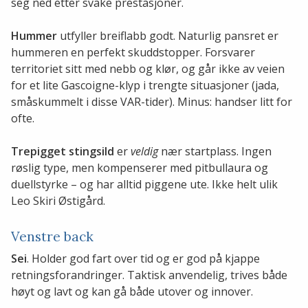
seg ned etter svake prestasjoner.
Hummer
utfyller breiflabb godt. Naturlig pansret er
hummeren en perfekt skuddstopper. Forsvarer
territoriet sitt med nebb og klør, og går ikke av veien
for et lite Gascoigne-klyp i trengte situasjoner (jada,
småskummelt i disse VAR-tider). Minus: handser litt for
ofte.
Trepigget stingsild
er
veldig
nær startplass. Ingen
røslig type, men kompenserer med pitbullaura og
duellstyrke – og har alltid piggene ute. Ikke helt ulik
Leo Skiri Østigård.
Venstre back
Sei
. Holder god fart over tid og er god på kjappe
retningsforandringer. Taktisk anvendelig, trives både
høyt og lavt og kan gå både utover og innover.