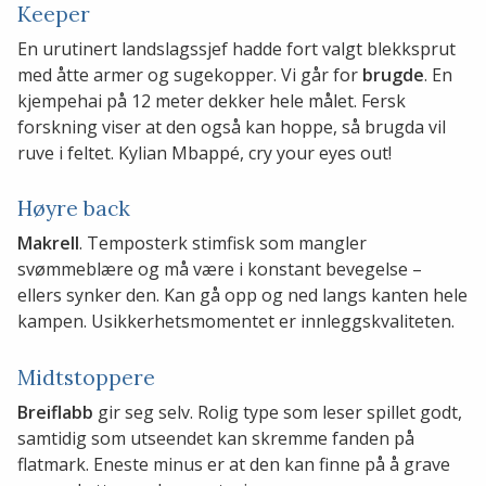
Keeper
En urutinert landslagssjef hadde fort valgt blekksprut
med åtte armer og sugekopper. Vi går for
brugde
. En
kjempehai på 12 meter dekker hele målet. Fersk
forskning viser at den også kan hoppe, så brugda vil
ruve i feltet. Kylian Mbappé, cry your eyes out!
Høyre back
Makrell
. Temposterk stimfisk som mangler
svømmeblære og må være i konstant bevegelse –
ellers synker den. Kan gå opp og ned langs kanten hele
kampen. Usikkerhetsmomentet er innleggskvaliteten.
Midtstoppere
Breiflabb
gir seg selv. Rolig type som leser spillet godt,
samtidig som utseendet kan skremme fanden på
flatmark. Eneste minus er at den kan finne på å grave