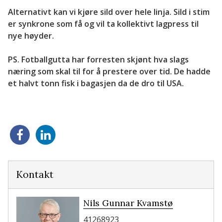
Alternativt kan vi kjøre sild over hele linja. Sild i stim
er synkrone som få og vil ta kollektivt lagpress til
nye høyder.
PS. Fotballgutta har forresten skjønt hva slags
næring som skal til for å prestere over tid. De hadde
et halvt tonn fisk i bagasjen da de dro til USA.
Del
Del
på
på
Facebook
LinkedIn
Kontakt
Nils Gunnar Kvamstø
41268923