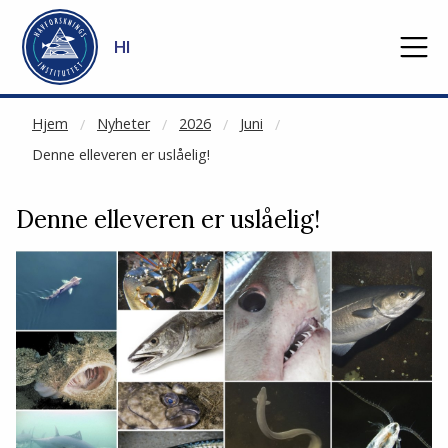
NOT CACHED
Gå til hovedinnhold
HI
Hjem
Nyheter
2026
Juni
Denne elleveren er uslåelig!
Denne elleveren er uslåelig!