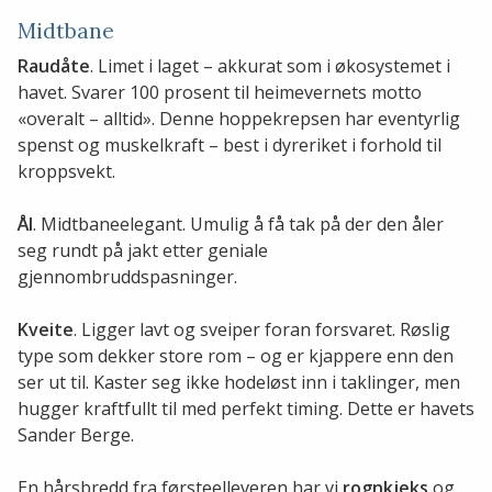
Midtbane
Raudåte
. Limet i laget – akkurat som i økosystemet i
havet. Svarer 100 prosent til heimevernets motto
«overalt – alltid». Denne hoppekrepsen har eventyrlig
spenst og muskelkraft – best i dyreriket i forhold til
kroppsvekt.
Ål
. Midtbaneelegant. Umulig å få tak på der den åler
seg rundt på jakt etter geniale
gjennombruddspasninger.
Kveite
. Ligger lavt og sveiper foran forsvaret. Røslig
type som dekker store rom – og er kjappere enn den
ser ut til. Kaster seg ikke hodeløst inn i taklinger, men
hugger kraftfullt til med perfekt timing. Dette er havets
Sander Berge.
En hårsbredd fra førsteelleveren har vi
rognkjeks
og