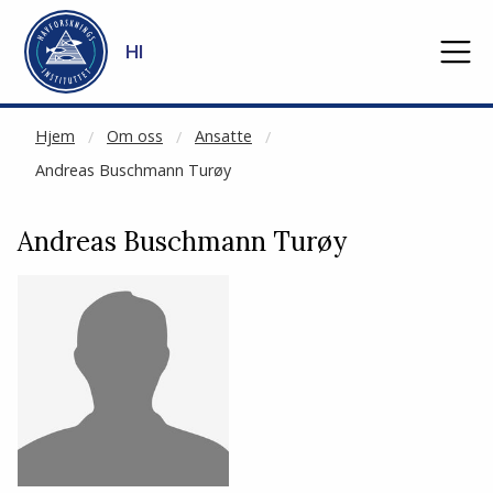
NOT CACHED
Gå til hovedinnhold
HI
Hjem
Om oss
Ansatte
Andreas Buschmann Turøy
Andreas Buschmann Turøy