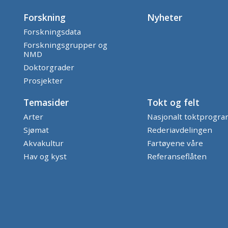
Forskning
Nyheter
Forskningsdata
Forskningsgrupper og
NMD
Doktorgrader
Prosjekter
Temasider
Tokt og felt
Arter
Nasjonalt toktprogr
Sjømat
Rederiavdelingen
Akvakultur
Fartøyene våre
Hav og kyst
Referanseflåten