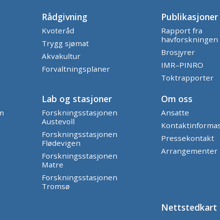
Rådgivning
Publikasjoner
Kvoteråd
Rapport fra
havforskningen
Trygg sjømat
Brosjyrer
Akvakultur
IMR–PINRO
Forvaltningsplaner
Toktrapporter
Lab og stasjoner
Om oss
am
Forskningsstasjonen
Ansatte
Austevoll
Kontaktinforma
Forskningsstasjonen
Pressekontakt
Flødevigen
Arrangementer
Forskningsstasjonen
Matre
Forskningsstasjonen
Tromsø
Nettstedkart