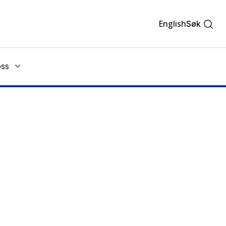
English
Søk
ss