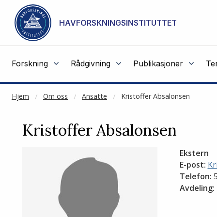
NOT CACHED
Gå til hovedinnhold
HAVFORSKNINGSINSTITUTTET
Forskning
Rådgivning
Publikasjoner
Te
Hjem
Om oss
Ansatte
Kristoffer Absalonsen
Kristoffer Absalonsen
Ekstern
E-post:
Kr
Telefon:
5
Avdeling: