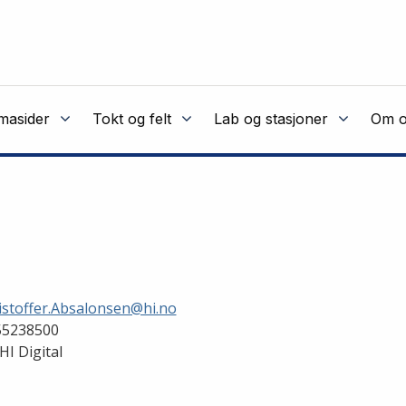
masider
Tokt og felt
Lab og stasjoner
Om o
istoffer.Absalonsen@hi.no
5238500
HI Digital