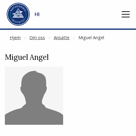
CACHED:
Gå til hovedinnhold
HI
Hjem
Om oss
Ansatte
Miguel Angel
Miguel Angel