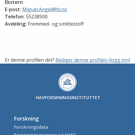
Ekstern
E-post:
Miguel.Angel@hi.no
Telefon:
55238500
Avdeling:
Fremmed- og smittestoff
Er denne profilen din?
Rediger denne profilen (logg inn)
HAVFORSKNINGSINSTITUTTET
Forskning
Forskningsdata
Forskningsgrupper og NMD