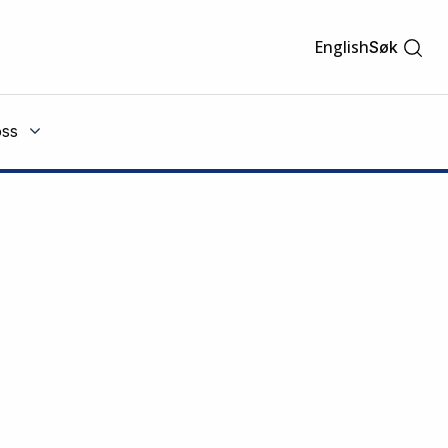
English
Søk
ss