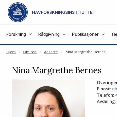
NOT CACHED
Gå til hovedinnhold
HAVFORSKNINGSINSTITUTTET
Forskning
Rådgivning
Publikasjoner
Te
Hjem
Om oss
Ansatte
Nina Margrethe Bernes
Nina Margrethe Bernes
Overinge
E-post:
ni
Telefon:
4
Avdeling: