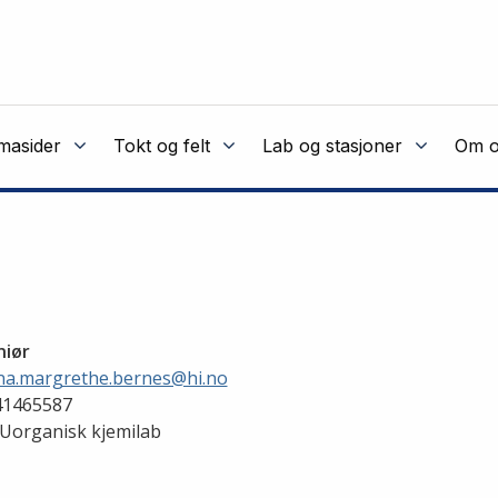
masider
Tokt og felt
Lab og stasjoner
Om o
niør
na.margrethe.bernes@hi.no
1465587
Uorganisk kjemilab