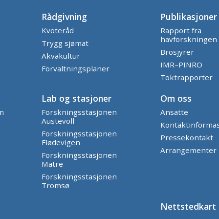
Rådgivning
Publikasjoner
Kvoteråd
Rapport fra
havforskningen
Trygg sjømat
Brosjyrer
Akvakultur
IMR–PINRO
Forvaltningsplaner
Toktrapporter
Lab og stasjoner
Om oss
am
Forskningsstasjonen
Ansatte
Austevoll
Kontaktinforma
Forskningsstasjonen
Pressekontakt
Flødevigen
Arrangementer
Forskningsstasjonen
Matre
Forskningsstasjonen
Tromsø
Nettstedkart