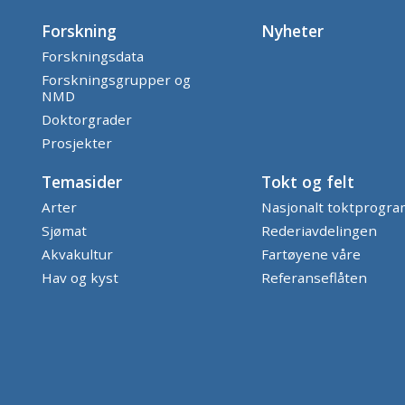
Forskning
Nyheter
Forskningsdata
Forskningsgrupper og
NMD
Doktorgrader
Prosjekter
Temasider
Tokt og felt
Arter
Nasjonalt toktprogr
Sjømat
Rederiavdelingen
Akvakultur
Fartøyene våre
Hav og kyst
Referanseflåten