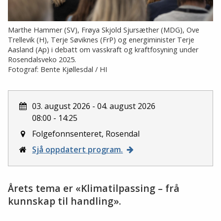
Marthe Hammer (SV), Frøya Skjold Sjursæther (MDG), Ove
Trellevik (H), Terje Søviknes (FrP) og energiminister Terje
Aasland (Ap) i debatt om vasskraft og kraftfosyning under
Rosendalsveko 2025.
Fotograf: Bente Kjøllesdal / HI
Dato
03. august 2026
-
04. august 2026
08:00 - 14:25
Sted
Folgefonnsenteret, Rosendal
Nettside
Sjå oppdatert program.
Årets tema er «Klimatilpassing – frå
kunnskap til handling».