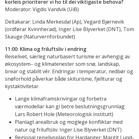
korleis prioriterer vi ho til dei viktigaste behova?
Moderator: Vigdis Vandvik (UiB)
Deltakarar: Linda Merkesdal (Ap), Vegard Bjørnevik
(ordførar Kvinnherad), Inger Lise Blyverket (DNT), Tom
Skauge (Naturvernforbundet)
11:00: Klima og friluftsliv i endring
Reiselivet, særleg naturbasert turisme er avhengig av
økosystem– og klimatenester som snø, landskap,
brear og stabilt vêr. Endringar i temperatur, nedbør og
snøforhold påverkar både skiturisme, fjellturar og
kystaktivitetar.
Lange klimaframskrivingar og forbetra
værmodellar kan gi betre beslutningsgrunnlag:
Lars Robert Hole (Meteorologisk institutt)
Planlagt arealbruk og moglege konfliktar med
natur og friluftsliv: Inger Lise Blyverket (DNT)
Regional reiselivsplan for Hardanger: Margit Lund-