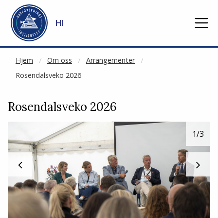
NOT CACHED
Gå til hovedinnhold
HI
Hjem
Om oss
Arrangementer
Rosendalsveko 2026
Rosendalsveko 2026
1
/3