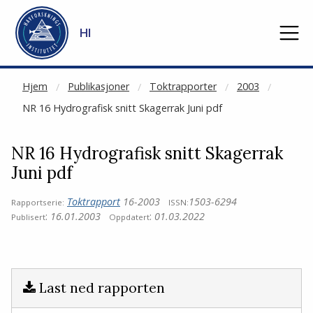
NOT CACHED
Gå til hovedinnhold
HI
Hjem
Publikasjoner
Toktrapporter
2003
NR 16 Hydrografisk snitt Skagerrak Juni pdf
NR 16 Hydrografisk snitt Skagerrak
Juni pdf
Toktrapport
16-2003
1503-6294
Rapportserie:
ISSN:
:
16.01.2003
:
01.03.2022
Publisert
Oppdatert
Last ned rapporten