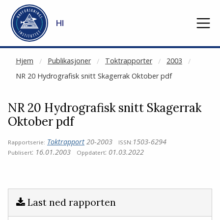
NOT CACHED
Gå til hovedinnhold
HI
Hjem
Publikasjoner
Toktrapporter
2003
NR 20 Hydrografisk snitt Skagerrak Oktober pdf
NR 20 Hydrografisk snitt Skagerrak
Oktober pdf
Toktrapport
20-2003
1503-6294
Rapportserie:
ISSN:
:
16.01.2003
:
01.03.2022
Publisert
Oppdatert
Last ned rapporten