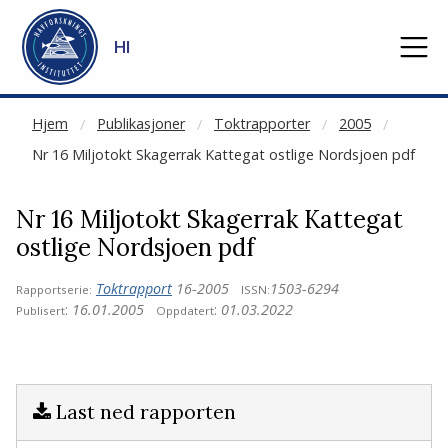
NOT CACHED
Gå til hovedinnhold
HI
Hjem
Publikasjoner
Toktrapporter
2005
Nr 16 Miljotokt Skagerrak Kattegat ostlige Nordsjoen pdf
Nr 16 Miljotokt Skagerrak Kattegat
ostlige Nordsjoen pdf
Toktrapport
16-2005
1503-6294
Rapportserie:
ISSN:
:
16.01.2005
:
01.03.2022
Publisert
Oppdatert
Last ned rapporten