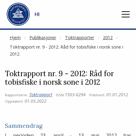
NOT CACHED
Gå til hovedinnhold
HI
Hjem
Publikasjoner
Toktrapporter
2012
Toktrapport nr. 9 - 2012: Råd for tobisfiske i norsk sone i
2012
Toktrapport nr. 9 - 2012: Råd for
tobisfiske i norsk sone i 2012
Toktrapport
1503-6294
:
01.01.2012
Rapportserie:
ISSN:
Publisert
:
01.03.2022
Oppdatert
Sammendrag
I perioden 23. april - 13. mai 2012 har