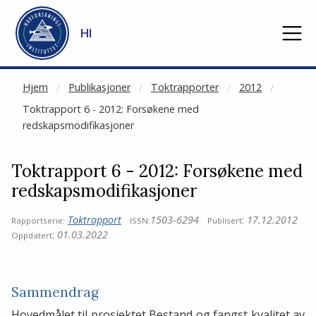
NOT CACHED
Gå til hovedinnhold
HI
Hjem
Publikasjoner
Toktrapporter
2012
Toktrapport 6 - 2012: Forsøkene med
redskapsmodifikasjoner
Toktrapport 6 - 2012: Forsøkene med
redskapsmodifikasjoner
Toktrapport
1503-6294
:
17.12.2012
Rapportserie:
ISSN:
Publisert
:
01.03.2022
Oppdatert
Sammendrag
Hovedmålet til prosjektet Bestand og fangst kvalitet av