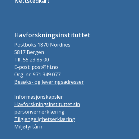
Nettstedkart
Havforskningsinstituttet
Postboks 1870 Nordnes
5817 Bergen
Tlf: 55 23 85 00
E-post: post@hi.no
Org. nr: 971 349 077
Besøks- og leveringsadresser
Informasjonskapsler
Havforskningsinstituttet sin
personvernerklæring
Tilgjengelighetserklæring
Miljøfyrtårn