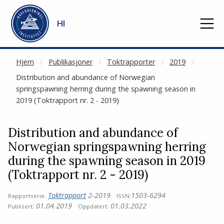
NOT CACHED
Gå til hovedinnhold
HI
Hjem
Publikasjoner
Toktrapporter
2019
Distribution and abundance of Norwegian
springspawning herring during the spawning season in
2019 (Toktrapport nr. 2 - 2019)
Distribution and abundance of
Norwegian springspawning herring
during the spawning season in 2019
(Toktrapport nr. 2 - 2019)
Toktrapport
2-2019
1503-6294
Rapportserie:
ISSN:
:
01.04.2019
:
01.03.2022
Publisert
Oppdatert