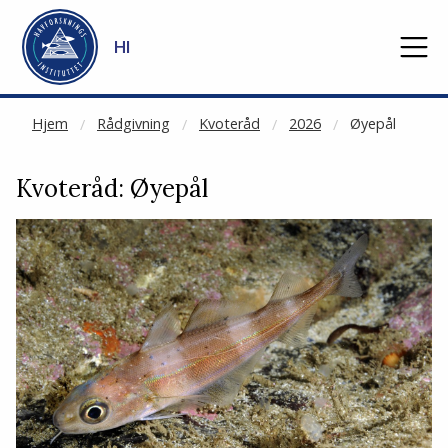
NOT CACHED
Gå til hovedinnhold
HI
Hjem
Rådgivning
Kvoteråd
2026
Øyepål
Kvoteråd: Øyepål