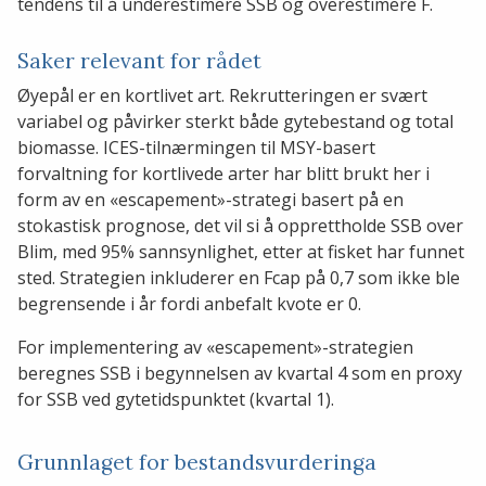
tendens til å underestimere SSB og overestimere F.
Saker relevant for rådet
Øyepål er en kortlivet art. Rekrutteringen er svært
variabel og påvirker sterkt både gytebestand og total
biomasse. ICES-tilnærmingen til MSY-basert
forvaltning for kortlivede arter har blitt brukt her i
form av en «escapement»-strategi basert på en
stokastisk prognose, det vil si å opprettholde SSB over
Blim, med 95% sannsynlighet, etter at fisket har funnet
sted. Strategien inkluderer en Fcap på 0,7 som ikke ble
begrensende i år fordi anbefalt kvote er 0.
For implementering av «escapement»-strategien
beregnes SSB i begynnelsen av kvartal 4 som en proxy
for SSB ved gytetidspunktet (kvartal 1).
Grunnlaget for bestandsvurderinga