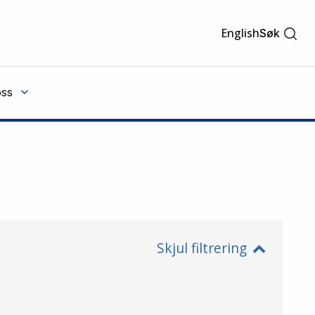
English
Søk
ss
Skjul filtrering