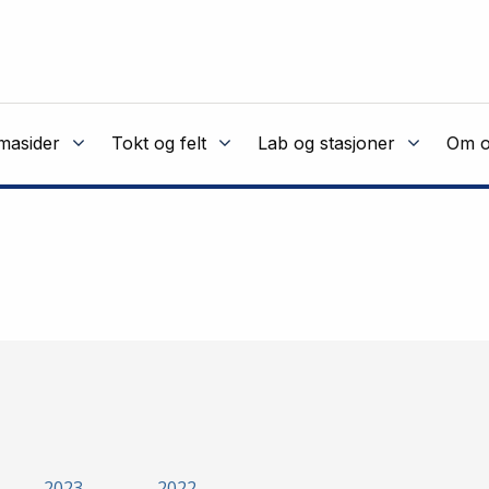
masider
Tokt og felt
Lab og stasjoner
Om o
2023
2022