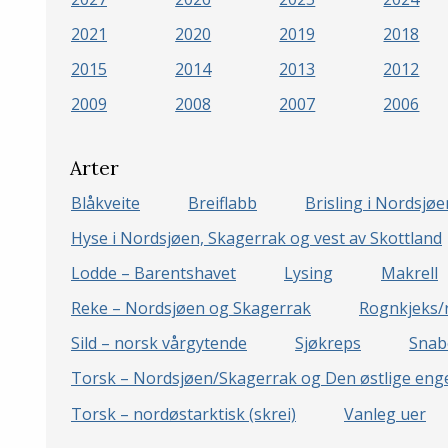
2021
2020
2019
2018
2015
2014
2013
2012
2009
2008
2007
2006
Arter
Blåkveite
Breiflabb
Brisling i Nordsjø
Hyse i Nordsjøen, Skagerrak og vest av Skottland
Lodde – Barentshavet
Lysing
Makrell
Reke – Nordsjøen og Skagerrak
Rognkjeks/
Sild – norsk vårgytende
Sjøkreps
Snab
Torsk – Nordsjøen/Skagerrak og Den østlige enge
Torsk – nordøstarktisk (skrei)
Vanleg uer