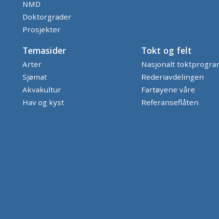
NMD
Doktorgrader
Prosjekter
Temasider
Tokt og felt
Arter
Nasjonalt toktprogr
Sjømat
Rederiavdelingen
Akvakultur
Fartøyene våre
Hav og kyst
Referanseflåten