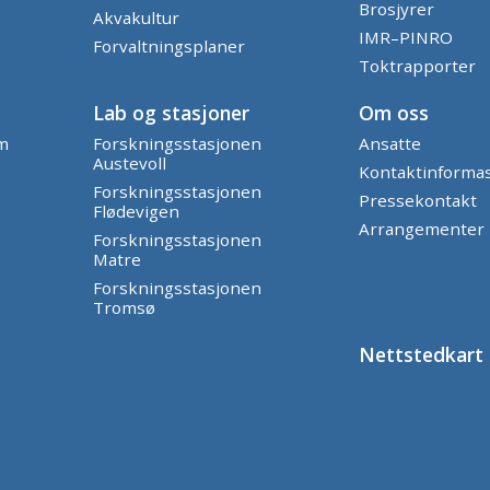
Brosjyrer
Akvakultur
IMR–PINRO
Forvaltningsplaner
Toktrapporter
Lab og stasjoner
Om oss
am
Forskningsstasjonen
Ansatte
Austevoll
Kontaktinforma
Forskningsstasjonen
Pressekontakt
Flødevigen
Arrangementer
Forskningsstasjonen
Matre
Forskningsstasjonen
Tromsø
Nettstedkart