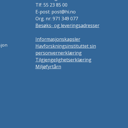
Tlf: 55 23 85 00
E-post: post@hi.no
Org. nr: 971 349 077
Besøks- og leveringsadresser
Informasjonskapsler
sjon
Havforskningsinstituttet sin
personvernerklæring
Tilgjengelighetserklæring
Miljøfyrtårn