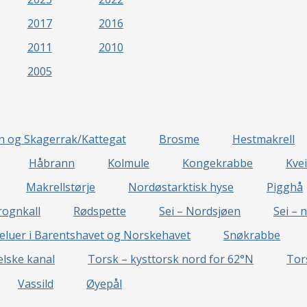
2017
2016
2011
2010
2005
en og Skagerrak/Kattegat
Brosme
Hestmakrell
Håbrann
Kolmule
Kongekrabbe
Kvei
Makrellstørje
Nordøstarktisk hyse
Pigghå
rognkall
Rødspette
Sei – Nordsjøen
Sei – 
eluer i Barentshavet og Norskehavet
Snøkrabbe
lske kanal
Torsk – kysttorsk nord for 62°N
Tor
Vassild
Øyepål