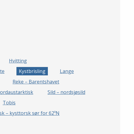
Hvitting
te
Kystbrisling
Lange
Reke – Barentshavet
nordaustarktisk
Sild – nordsjøsild
Tobis
sk – kysttorsk sør for 62ºN