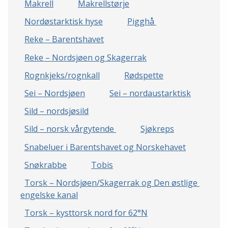
Makrell
Makrellstørje
Nordøstarktisk hyse
Pigghå 
Reke – Barentshavet
Reke – Nordsjøen og Skagerrak
Rognkjeks/rognkall
Rødspette
Sei – Nordsjøen
Sei – nordaustarktisk
Sild – nordsjøsild
Sild – norsk vårgytende 
Sjøkreps
Snabeluer i Barentshavet og Norskehavet
Snøkrabbe
Tobis
Torsk – Nordsjøen/Skagerrak og Den østlige 
engelske kanal
Torsk – kysttorsk nord for 62°N