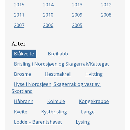
2015
2014
2013
2012
2011
2010
2009
2008
2007
2006
2005
Arter
Blåkveite
Breiflabb
Brisling i Nordsjøen og Skagerrak/Kattegat
Brosme
Hestmakrell
Hvitting
Hyse i Nordsjøen, Skagerrak og vest av 
Skottland
Håbrann
Kolmule
Kongekrabbe
Kveite
Kystbrisling
Lange
Lodde – Barentshavet
Lysing