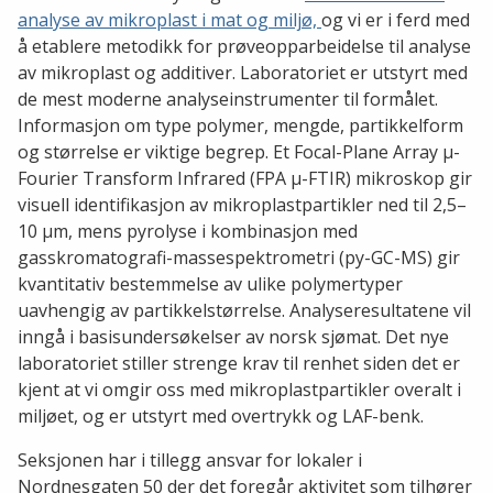
analyse av mikroplast i mat og miljø,
og vi er i ferd med
å etablere metodikk for prøveopparbeidelse til analyse
av mikroplast og additiver. Laboratoriet er utstyrt med
de mest moderne analyseinstrumenter til formålet.
Informasjon om type polymer, mengde, partikkelform
og størrelse er viktige begrep. Et Focal-Plane Array µ-
Fourier Transform Infrared (FPA µ-FTIR) mikroskop gir
visuell identifikasjon av mikroplastpartikler ned til 2,5–
10 µm, mens pyrolyse i kombinasjon med
gasskromatografi-massespektrometri (py-GC-MS) gir
kvantitativ bestemmelse av ulike polymertyper
uavhengig av partikkelstørrelse. Analyseresultatene vil
inngå i basisundersøkelser av norsk sjømat. Det nye
laboratoriet stiller strenge krav til renhet siden det er
kjent at vi omgir oss med mikroplastpartikler overalt i
miljøet, og er utstyrt med overtrykk og LAF-benk.
Seksjonen har i tillegg ansvar for lokaler i
Nordnesgaten 50 der det foregår aktivitet som tilhører