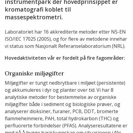
instrumentpark der hovedprinsippet er
kromatografi koblet til
massespektrometri.
Laboratoriet har 16 akkrediterte metoder etter NS-EN
ISO/IEC 17025 (2005), og for flere av metodene innehar
vi status som Nasjonalt Referanselaboratorium (NRL).
Hovedaktiviteten vår er fordelt på fire fagområder:
Organiske miljøgifter
Miljøgifter er tungt nedbrytbare i miljøet (persistente)
og akkumuleres i dyr og planter over tid. Vi har 8
analytiske metoder for bestemmelse av organiske
miljøgifter både i sediment og biologiske prøver, og
analyserer dioksiner, furaner, PCB, DDT, bromerte
flammehemmere, PAH, total hydrokarbon (THC) og
perfluorerte forbindelser (PFAS). Analyseresultatene er
med på å bygge basiskunnskap om situasjonen i fôr,