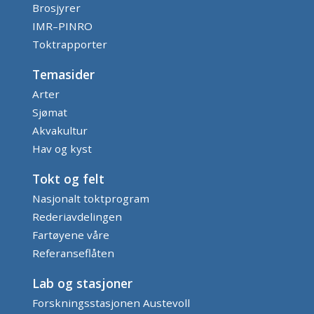
Brosjyrer
IMR–PINRO
Toktrapporter
Temasider
Arter
Sjømat
Akvakultur
Hav og kyst
Tokt og felt
Nasjonalt toktprogram
Rederiavdelingen
Fartøyene våre
Referanseflåten
Lab og stasjoner
Forskningsstasjonen Austevoll