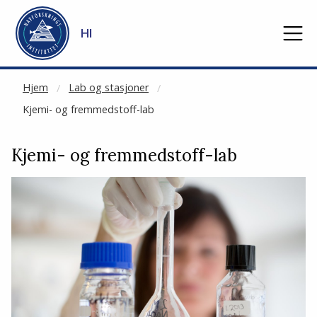
NOT CACHED
Gå til hovedinnhold
HI
Hjem
Lab og stasjoner
Kjemi- og fremmedstoff-lab
Kjemi- og fremmedstoff-lab