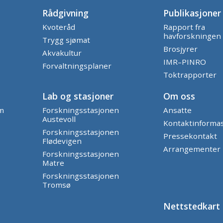
Rådgivning
Publikasjoner
Kvoteråd
Rapport fra
havforskningen
Trygg sjømat
Brosjyrer
Akvakultur
IMR–PINRO
Forvaltningsplaner
Toktrapporter
Lab og stasjoner
Om oss
am
Forskningsstasjonen
Ansatte
Austevoll
Kontaktinforma
Forskningsstasjonen
Pressekontakt
Flødevigen
Arrangementer
Forskningsstasjonen
Matre
Forskningsstasjonen
Tromsø
Nettstedkart