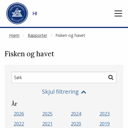
NOT CACHED
Gå til hovedinnhold
HI
Hjem
Rapporter
Fisken og havet
Fisken og havet
Søk
Søk
Skjul filtrering
År
2026
2025
2024
2023
2022
2021
2020
2019