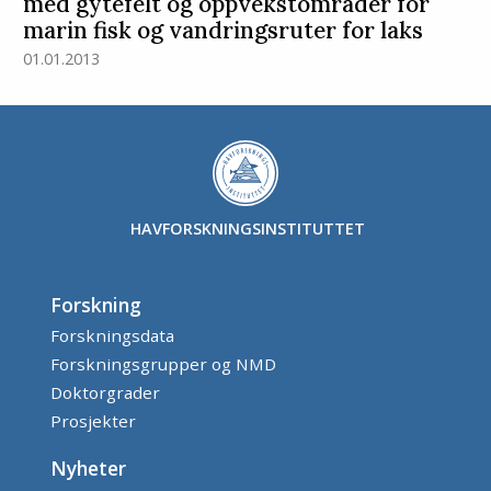
med gytefelt og oppvekstområder for
marin fisk og vandringsruter for laks
01.01.2013
HAVFORSKNINGSINSTITUTTET
Forskning
Forskningsdata
Forskningsgrupper og NMD
Doktorgrader
Prosjekter
Nyheter