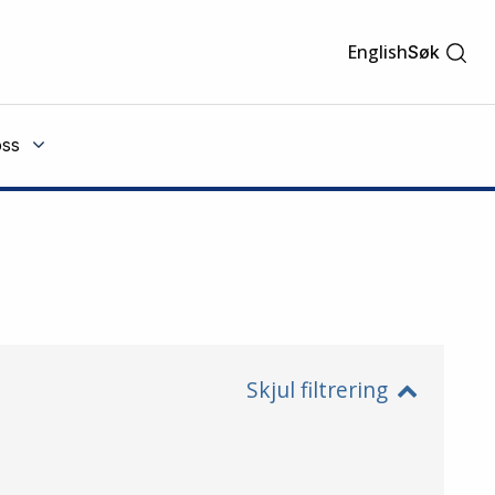
English
Søk
ss
Skjul filtrering