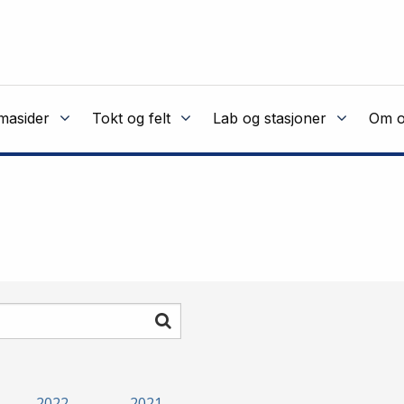
masider
Tokt og felt
Lab og stasjoner
Om o
Søk
2022
2021