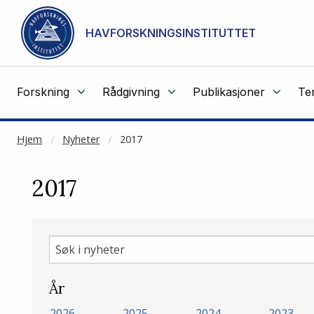
NOT CACHED
Gå til hovedinnhold
HAVFORSKNINGSINSTITUTTET
Forskning
Rådgivning
Publikasjoner
Te
Hjem
Nyheter
2017
2017
Søk
i
nyheter
År
2026
2025
2024
2023