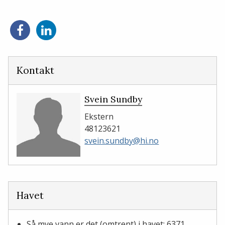
Del
Del
på
på
Facebook
LinkedIn
Kontakt
Svein Sundby
Ekstern
48123621
svein.sundby@hi.no
Havet
Så mye vann er det (omtrent) i havet: 6371