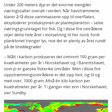
Under 200 meters dyp er det enorme mengder
næringssalter overalt i verden. Når havstrømmene
klarer å få disse vannmassene opp til overflaten,
eksploderer produksjonen av planteplankton – selve
næringsgrunnlaget for fisk. Og i disse fire områdene
skjer dette hele året i motsetning til her nord, fordi
planktonet trenger lys, noe det er plenty av året rundt
på de breddegrader.
– Målt i karbon produseres det omtrent 100 gram per
kvadratmeter per år i Norskehavet og i Barentshavet,
som jo er ganske fiskerike områder. Men i disse fire
oppstrømmingsområdene er det opp mot, og til og
med over, 1000 gram. Altså én kilo karbon per
kvadratmeter per år. Ti ganger mer enn i Norskehavet,
sier Sundby.