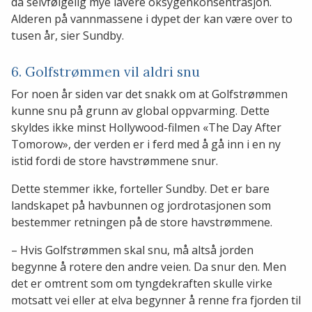
da selvfølgelig mye lavere oksygenkonsentrasjon.
Alderen på vannmassene i dypet der kan være over to
tusen år, sier Sundby.
6. Golfstrømmen vil aldri snu
For noen år siden var det snakk om at Golfstrømmen
kunne snu på grunn av global oppvarming. Dette
skyldes ikke minst Hollywood-filmen «The Day After
Tomorow», der verden er i ferd med å gå inn i en ny
istid fordi de store havstrømmene snur.
Dette stemmer ikke, forteller Sundby. Det er bare
landskapet på havbunnen og jordrotasjonen som
bestemmer retningen på de store havstrømmene.
– Hvis Golfstrømmen skal snu, må altså jorden
begynne å rotere den andre veien. Da snur den. Men
det er omtrent som om tyngdekraften skulle virke
motsatt vei eller at elva begynner å renne fra fjorden til