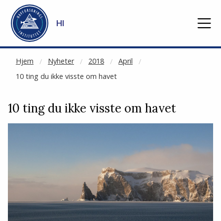
NOT CACHED
Gå til hovedinnhold
HI
Hjem
Nyheter
2018
April
10 ting du ikke visste om havet
10 ting du ikke visste om havet