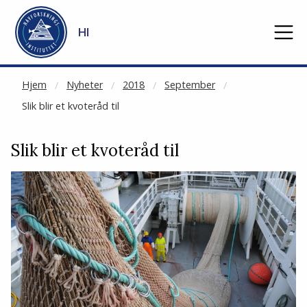
NOT CACHED
Gå til hovedinnhold
HI
Hjem
Nyheter
2018
September
Slik blir et kvoteråd til
Slik blir et kvoteråd til