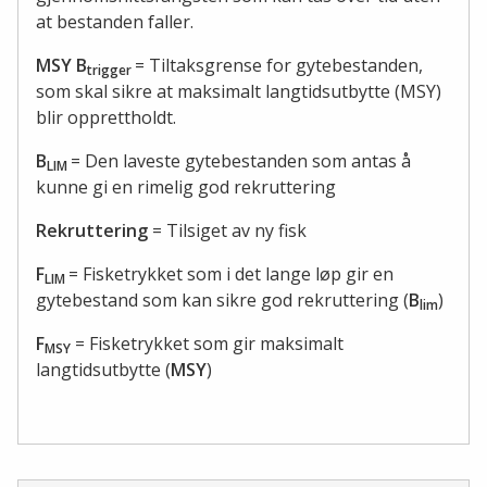
at bestanden faller.
MSY B
= Tiltaksgrense for gytebestanden,
trigger
som skal sikre at maksimalt langtidsutbytte (MSY)
blir opprettholdt.
B
= Den laveste gytebestanden som antas å
LIM
kunne gi en rimelig god rekruttering
Rekruttering
= Tilsiget av ny fisk
F
= Fisketrykket som i det lange løp gir en
LIM
gytebestand som kan sikre god rekruttering (
B
)
lim
F
= Fisketrykket som gir maksimalt
MSY
langtidsutbytte (
MSY
)