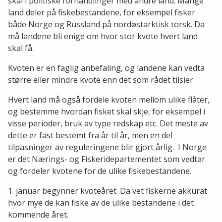
skal i politiske forhandlinger med andre land. Mange
land deler på fiskebestandene, for eksempel fisker
både Norge og Russland på nordøstarktisk torsk. Da
må landene bli enige om hvor stor kvote hvert land
skal få.
Kvoten er en faglig anbefaling, og landene kan vedta
større eller mindre kvote enn det som rådet tilsier.
Hvert land må også fordele kvoten mellom ulike flåter,
og bestemme hvordan fisket skal skje, for eksempel i
visse perioder, bruk av type redskap etc. Det meste av
dette er fast bestemt fra år til år, men en del
tilpasninger av reguleringene blir gjort årlig. I Norge
er det Nærings- og Fiskeridepartementet som vedtar
og fordeler kvotene for de ulike fiskebestandene.
1. januar begynner kvoteåret. Da vet fiskerne akkurat
hvor mye de kan fiske av de ulike bestandene i det
kommende året.