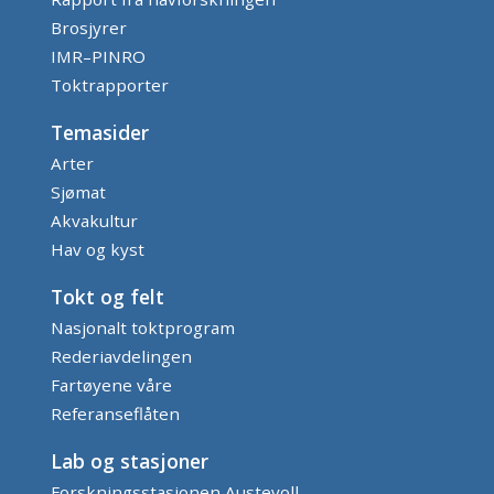
Brosjyrer
IMR–PINRO
Toktrapporter
Temasider
Arter
Sjømat
Akvakultur
Hav og kyst
Tokt og felt
Nasjonalt toktprogram
Rederiavdelingen
Fartøyene våre
Referanseflåten
Lab og stasjoner
Forskningsstasjonen Austevoll