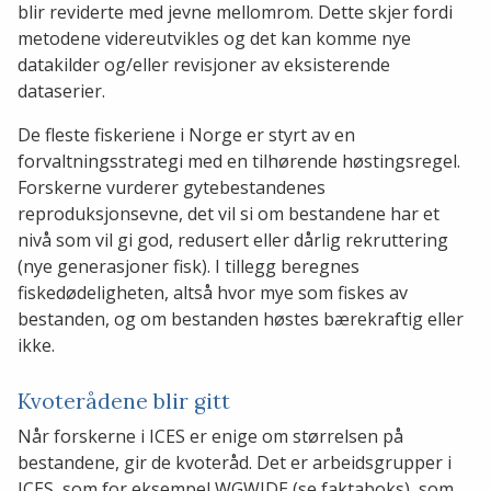
blir reviderte med jevne mellomrom. Dette skjer fordi
metodene videreutvikles og det kan komme nye
datakilder og/eller revisjoner av eksisterende
dataserier.
De fleste fiskeriene i Norge er styrt av en
forvaltningsstrategi med en tilhørende høstingsregel.
Forskerne vurderer gytebestandenes
reproduksjonsevne, det vil si om bestandene har et
nivå som vil gi god, redusert eller dårlig rekruttering
(nye generasjoner fisk). I tillegg beregnes
fiskedødeligheten, altså hvor mye som fiskes av
bestanden, og om bestanden høstes bærekraftig eller
ikke.
Kvoterådene blir gitt
Når forskerne i ICES er enige om størrelsen på
bestandene, gir de kvoteråd. Det er arbeidsgrupper i
ICES, som for eksempel WGWIDE (se faktaboks), som