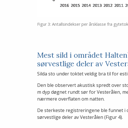
Figur 3: Antallsindekser per årsklasse fra gyteto
Mest sild i området Halte
sørvestlige deler av Veste
Silda sto under toktet veldig bra til for e
Den ble observert akustisk spredt over s
m dyp døgnet rundt sør for Vesterålen, m
nærmere overflaten om natten.
De sterkeste registreringene ble funnet 
sørvestlige deler av Vesterålen (Figur 4).