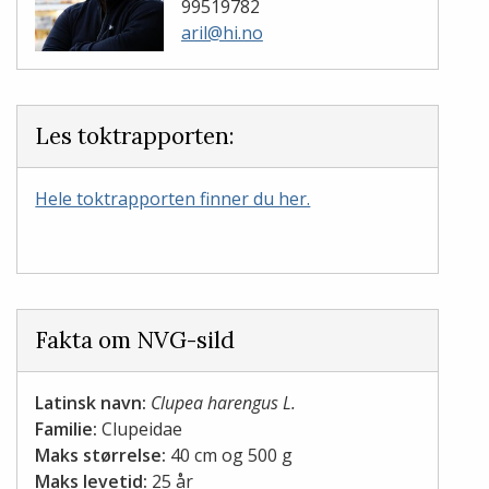
99519782
aril@hi.no
Les toktrapporten:
Hele toktrapporten finner du her.
Fakta om NVG-sild
Latinsk navn:
Clupea harengus L.
Familie:
Clupeidae
Maks størrelse:
40 cm og 500 g
Maks levetid:
25 år