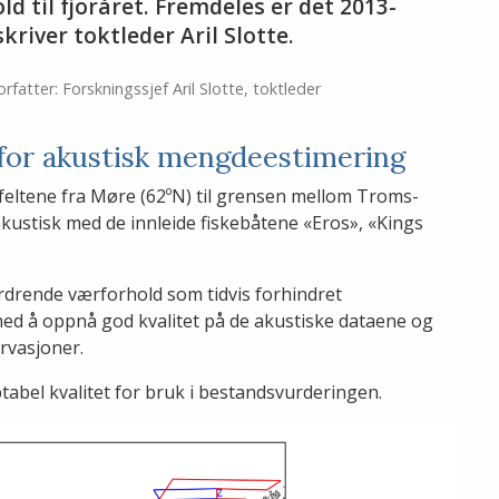
 til fjoråret. Fremdeles er det 2013-
kriver toktleder Aril Slotte.
orfatter: Forskningssjef Aril Slotte, toktleder
for akustisk mengdeestimering
efeltene fra Møre (62ºN) til grensen mellom Troms-
kustisk med de innleide fiskebåtene «Eros», «Kings
ordrende værforhold som tidvis forhindret
ed å oppnå god kvalitet på de akustiske dataene og
rvasjoner.
tabel kvalitet for bruk i bestandsvurderingen.