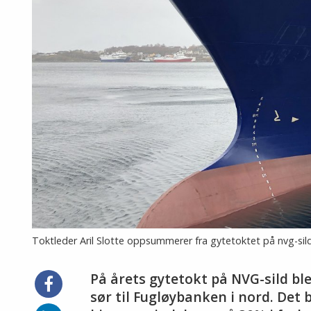
Toktleder Aril Slotte oppsummerer fra gytetoktet på nvg-sild
På årets gytetokt på NVG-sild bl
Del
på
sør til Fugløybanken i nord. Det 