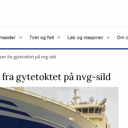
masider
Tokt og felt
Lab og stasjoner
Om o
en fra gytetoktet på nvg-sild
fra gytetoktet på nvg-sild