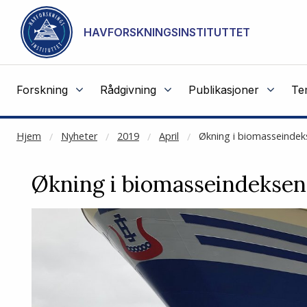
NOT CACHED
Gå til hovedinnhold
HAVFORSKNINGSINSTITUTTET
Forskning
Rådgivning
Publikasjoner
Te
Hjem
Nyheter
2019
April
Økning i biomasseindeks
Økning i biomasseindeksen 