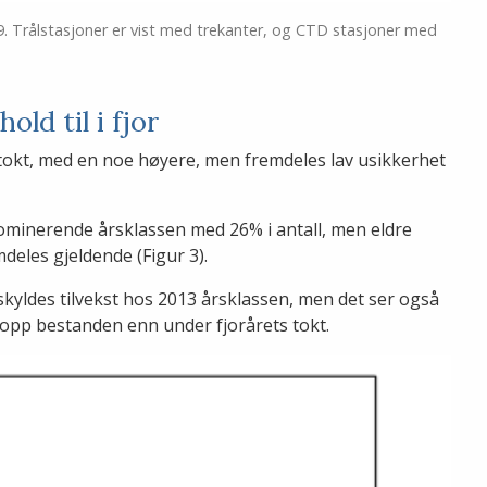
019. Trålstasjoner er vist med trekanter, og CTD stasjoner med
old til i fjor
tokt, med en noe høyere, men fremdeles lav usikkerhet
ominerende årsklassen med 26% i antall, men eldre
deles gjeldende (Figur 3).
skyldes tilvekst hos 2013 årsklassen, men det ser også
et opp bestanden enn under fjorårets tokt.