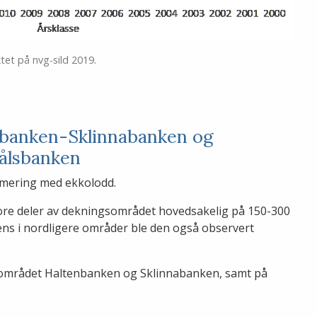
ktet på nvg-sild 2019.
nbanken-Sklinnabanken og
rålsbanken
stimering med ekkolodd.
tore deler av dekningsområdet hovedsakelig på 150-300
ens i nordligere områder ble den også observert
i området Haltenbanken og Sklinnabanken, samt på