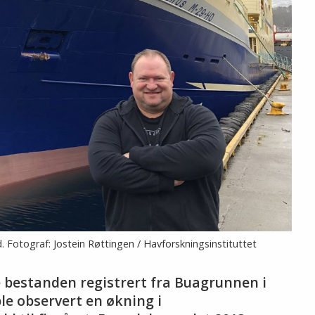
. Fotograf: Jostein Røttingen / Havforskningsinstituttet
e bestanden registrert fra Buagrunnen i
ble observert en økning i