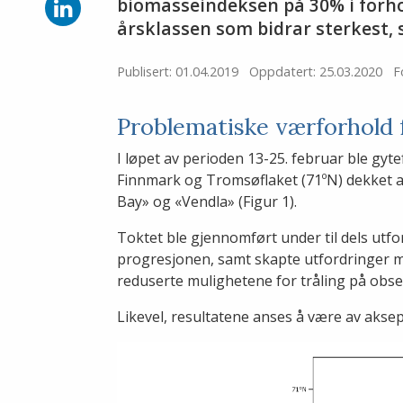
Facebook
Del
biomasseindeksen på 30% i forhold
på
årsklassen som bidrar sterkest, s
LinkedIn
Publisert: 01.04.2019
Oppdatert: 25.03.2020
F
Problematiske værforhold 
I løpet av perioden 13-25. februar ble gyt
Finnmark og Tromsøflaket (71ºN) dekket a
Bay» og «Vendla» (Figur 1).
Toktet ble gjennomført under til dels utf
progresjonen, samt skapte utfordringer m
reduserte mulighetene for tråling på obse
Likevel, resultatene anses å være av aksep