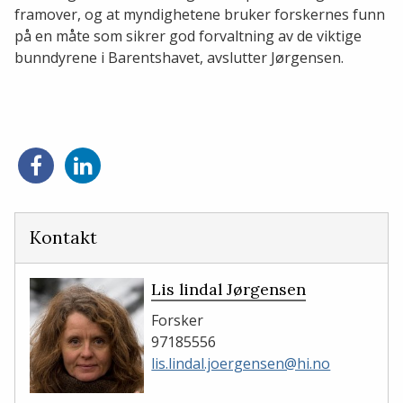
framover, og at myndighetene bruker forskernes funn
på en måte som sikrer god forvaltning av de viktige
bunndyrene i Barentshavet, avslutter Jørgensen.
Del
Del
på
på
Facebook
LinkedIn
Kontakt
Lis lindal Jørgensen
Forsker
97185556
lis.lindal.joergensen@hi.no