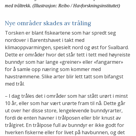
med tråltrekk. (Illustrasjon: Reibo / Havforskningsinstituttet)
Nye områder skades av tråling
Torsken er blant fiskeartene som har spredt seg
nordover i Barentshavet i takt med
klimaoppvarmingen, spesielt nord og øst for Svalbard.
Dette er områder hvor det står tett i tett med høyreiste
bunndyr som har lange «greiner» eller «fangarmer»
for å samle opp næring som kommer med
havstrømmene. Slike arter blir lett tatt som bifangst
med trål.
– I dag tråles det i områder som har stått urørt i minst
10 år, eller som har vært urørte fram til nå. Dette går
ut over her disse store, lengelevende bunndyrarter,
fordi de enten havner i trålposen eller blir knust av
trålgiret. En trålpose full av bunndyr er ikke godt for
hverken fiskerne eller for livet på havbunnen, og det