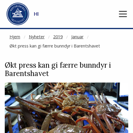
NOT CACHED
Gå til hovedinnhold
HI
Hjem
Nyheter
2019
Januar
Økt press kan gi færre bunndyr i Barentshavet
Økt press kan gi færre bunndyr i
Barentshavet